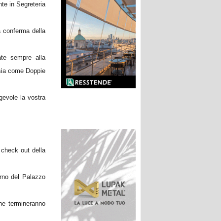
te in Segreteria
a conferma della
te sempre alla
 sia come Doppie
gevole la vostra
 check out della
erno del Palazzo
che termineranno