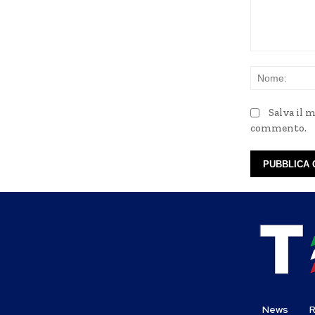
Commento:
Salva il 
commento.
News
R