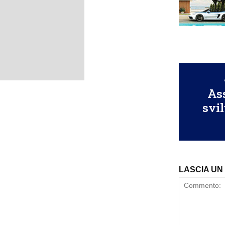
As
svil
LASCIA U