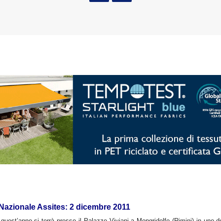
azionale Assites: 2 dicembre 2011
uest’anno si terrà presso il Palazzo Viviani a Mongridolfo (Rimini) in uno de