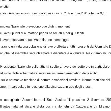
eristici.
 Soci Assites è così convocata per il giorno 2 dicembre 2011 alle ore 9,45
ssemblea Nazionale prevedono due distinti momenti:
i lavori pubblici al mattino per gli Associati e per gli Ospiti
 lavoro riservata ai soli Associati nel pomeriggio
ranno uniti da una colazione di lavoro offerta a tutti i presenti dal Comitato Di
nti che l’Assemblea sarà chiamata a discutere e a valutare. Ne citiamo alcuni 
Presidente Nazionale sulle attività svolte a favore del settore e in particolare r
el ruolo delle schermature solari nel risparmio energetico degli edifici
sulle normative tecniche di settore e variazioni previste. Norme tecniche dei 
erno. In particolare in relazione alla sicurezza in uso degli stessi.
he accoglierà l’Assemblea dei Soci Assites il prossimo 2 dicembre 20
all’autostrada adriatica e dista pochi chilometri da Cattolica e da Misano.