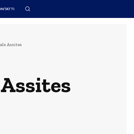
ONTATTI
le Assites
Assites