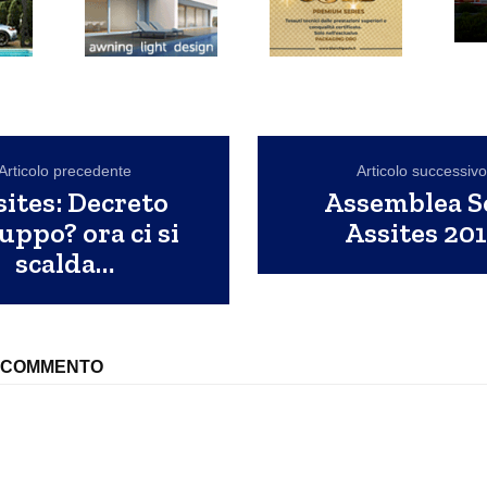
Articolo precedente
Articolo successiv
sites: Decreto
Assemblea S
uppo? ora ci si
Assites 201
scalda…
N COMMENTO