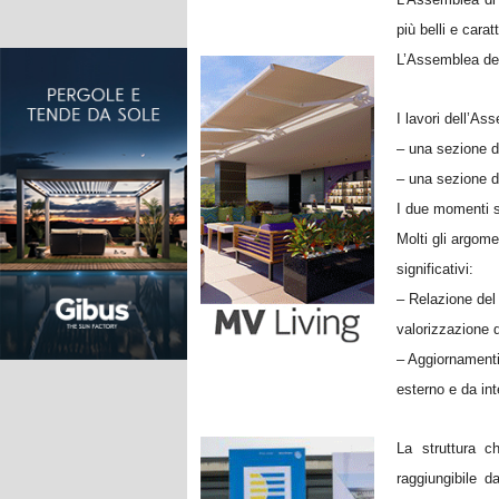
più belli e caratt
L’Assemblea dei
I lavori dell’A
– una sezione de
– una sezione di
I due momenti sa
Molti gli argome
significativi:
– Relazione del 
valorizzazione d
– Aggiornamenti 
esterno e da int
La struttura c
raggiungibile d