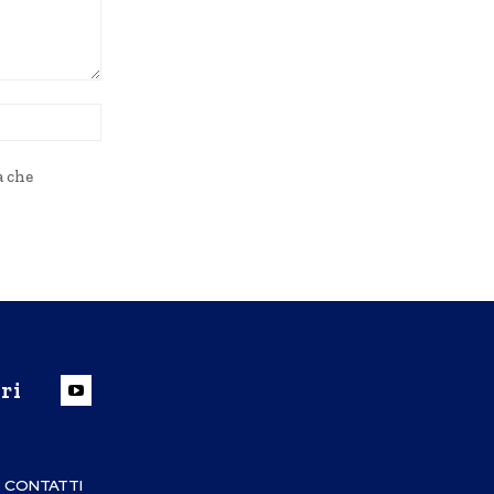
Sito
Web:
a che
ri
CONTATTI