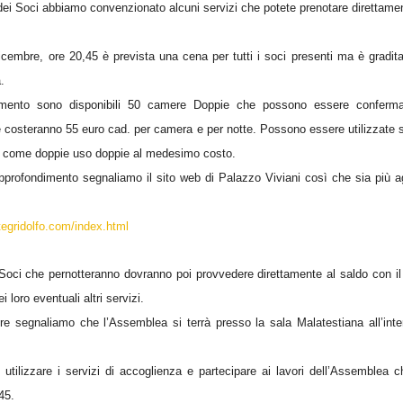
dei Soci abbiamo convenzionato alcuni servizi che potete prenotare direttamen
icembre, ore 20,45 è prevista una cena per tutti i soci presenti ma è gradit
.
tamento sono disponibili 50 camere Doppie che possono essere conferma
e costeranno 55 euro cad. per camera e per notte. Possono essere utilizzate
a come doppie uso doppie al medesimo costo.
approfondimento segnaliamo il sito web di Palazzo Viviani così che sia più a
egridolfo.com/index.html
Soci che pernotteranno dovranno poi provvedere direttamente al saldo con il
 loro eventuali altri servizi.
re segnaliamo che l’Assemblea si terrà presso la sala Malatestiana all’int
 utilizzare i servizi di accoglienza e partecipare ai lavori dell’Assemblea 
45.