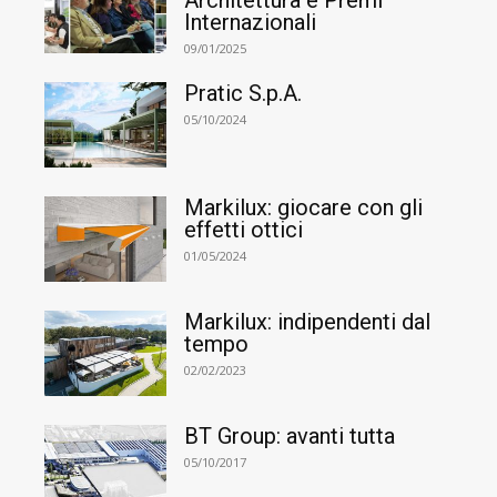
Architettura e Premi
Internazionali
09/01/2025
Pratic S.p.A.
05/10/2024
Markilux: giocare con gli
effetti ottici
01/05/2024
Markilux: indipendenti dal
tempo
02/02/2023
BT Group: avanti tutta
05/10/2017