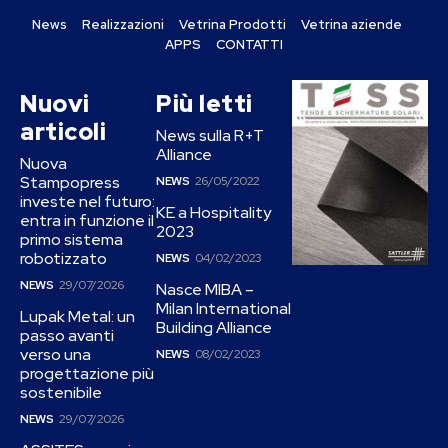
News
Realizzazioni
Vetrina Prodotti
Vetrina aziende
APPS
CONTATTI
Nuovi
Più letti
articoli
News sulla R+T
Alliance
Nuova
Stampopress
NEWS
26/05/2022
investe nel futuro:
KE a Hospitality
entra in funzione il
2023
primo sistema
robotizzato
NEWS
04/02/2023
NEWS
29/07/2026
Nasce MIBA –
Milan International
Lupak Metal: un
Building Alliance
passo avanti
verso una
NEWS
08/02/2023
progettazione più
sostenibile
NEWS
29/07/2026