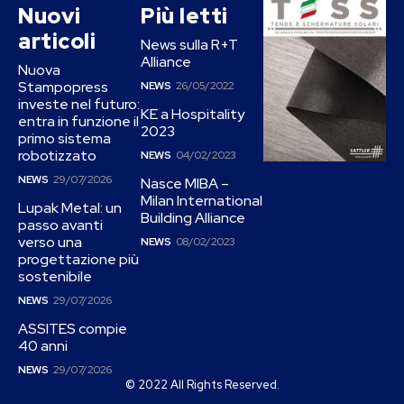
Nuovi
Più letti
articoli
News sulla R+T
Alliance
Nuova
Stampopress
NEWS
26/05/2022
investe nel futuro:
KE a Hospitality
entra in funzione il
2023
primo sistema
robotizzato
NEWS
04/02/2023
NEWS
29/07/2026
Nasce MIBA –
Milan International
Lupak Metal: un
Building Alliance
passo avanti
verso una
NEWS
08/02/2023
progettazione più
sostenibile
NEWS
29/07/2026
ASSITES compie
40 anni
NEWS
29/07/2026
© 2022 All Rights Reserved.