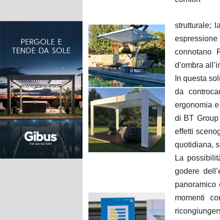
strutturale; 
espression
connotano R
d’ombra all’i
In questa sol
da controcan
ergonomia e 
di BT Group 
effetti sceno
quotidiana, 
La possibili
godere dell’
panoramico e
momenti con
ricongiungers