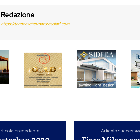
Redazione
https://tendeeschermaturesolari.com
rticolo precedente
Articolo successiv
nsterbau 2020
Fiera Milano ac