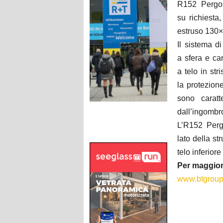
R152 Pergos
su richiesta
estruso 130×1
Il sistema d
a sfera e ca
a telo in str
la protezion
sono caratt
dall’ingombro
L’R152 Pergo
lato della st
telo inferior
Per maggior
www.btgroup.