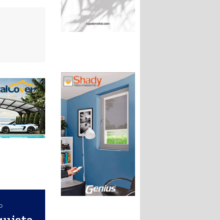
o
quista