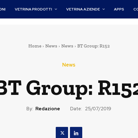
ONI
VETRINA PRODOTTI
VETRINA AZIENDE
APPS
C
Home
News
News
BT Group: R152
News
BT Group: R15
By:
Redazione
Date:
25/07/2019