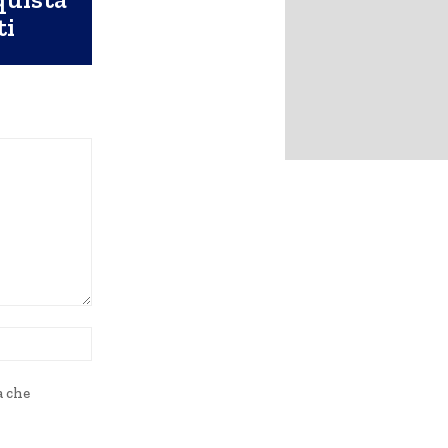
ti
Sito
Web:
a che