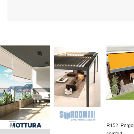
R152 Pergos
comfort