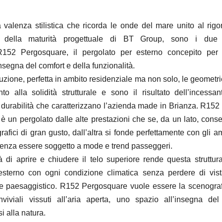
la valenza stilistica che ricorda le onde del mare unito al rigor
e della maturità progettuale di BT Group, sono i due 
152 Pergosquare, il pergolato per esterno concepito per
nsegna del comfort e della funzionalità.
uzione, perfetta in ambito residenziale ma non solo, le geometrie
to alla solidità strutturale e sono il risultato dell’incessan
durabilità che caratterizzano l’azienda made in Brianza. R15
è un pergolato dalle alte prestazioni che se, da un lato, conse
grafici di gran gusto, dall’altra si fonde perfettamente con gli am
senza essere soggetto a mode e trend passeggeri.
tà di aprire e chiudere il telo superiore rende questa struttura
esterno con ogni condizione climatica senza perdere di vist
 paesaggistico. R152 Pergosquare vuole essere la scenografi
viviali vissuti all’aria aperta, uno spazio all’insegna del
i alla natura.