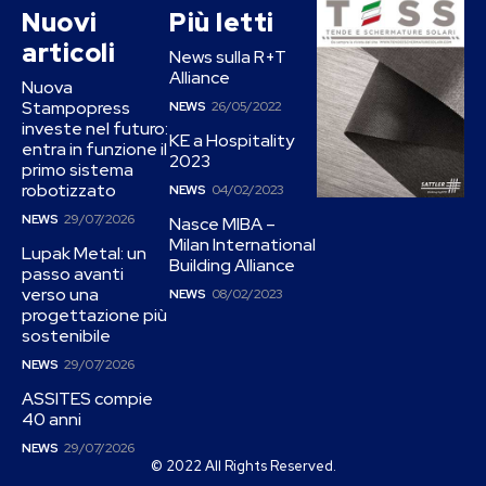
Nuovi
Più letti
articoli
News sulla R+T
Alliance
Nuova
Stampopress
NEWS
26/05/2022
investe nel futuro:
KE a Hospitality
entra in funzione il
2023
primo sistema
robotizzato
NEWS
04/02/2023
NEWS
29/07/2026
Nasce MIBA –
Milan International
Lupak Metal: un
Building Alliance
passo avanti
verso una
NEWS
08/02/2023
progettazione più
sostenibile
NEWS
29/07/2026
ASSITES compie
40 anni
NEWS
29/07/2026
© 2022 All Rights Reserved.