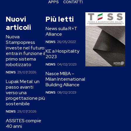
APPS
CONTATTI
Nuovi
Più letti
articoli
News sulla R+T
Alliance
Nuova
Stampopress
NEWS
26/05/2022
investe nel futuro:
KE a Hospitality
entra in funzione il
2023
primo sistema
robotizzato
NEWS
04/02/2023
NEWS
29/07/2026
Nasce MIBA –
Milan International
Lupak Metal: un
Building Alliance
passo avanti
verso una
NEWS
08/02/2023
progettazione più
sostenibile
NEWS
29/07/2026
ASSITES compie
40 anni