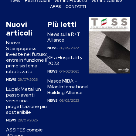
News
Realizzazioni
Vetrina Prodotti
Vetrina aziende
APPS
CONTATTI
Nuovi
Più letti
articoli
News sulla R+T
Alliance
Nuova
Stampopress
NEWS
26/05/2022
investe nel futuro:
KE a Hospitality
entra in funzione il
2023
primo sistema
robotizzato
NEWS
04/02/2023
NEWS
29/07/2026
Nasce MIBA –
Milan International
Lupak Metal: un
Building Alliance
passo avanti
verso una
NEWS
08/02/2023
progettazione più
sostenibile
NEWS
29/07/2026
ASSITES compie
40 anni