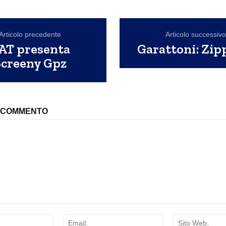
Articolo precedente
Articolo successiv
AT presenta
Garattoni: Zip
Screeny Gpz
N COMMENTO
Nome:
Email: