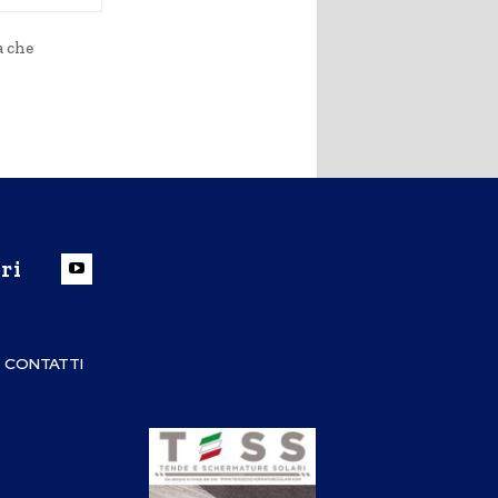
Web:
a che
ri
CONTATTI