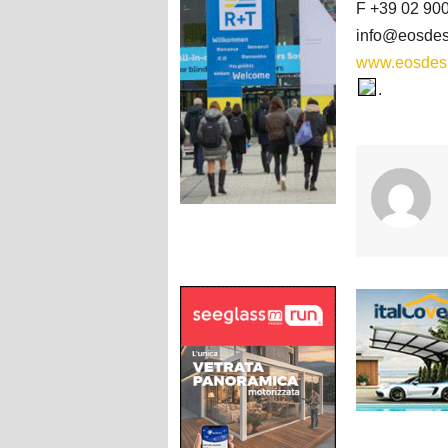
F +39 02 90
info@eosdesi
www.eosdesi
.