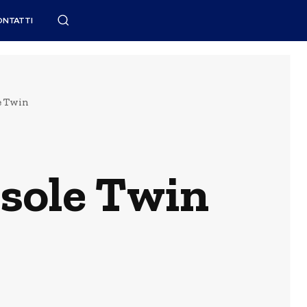
ONTATTI
e Twin
esole Twin