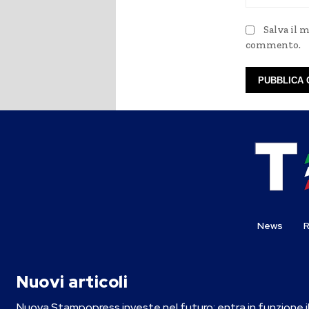
Salva il 
commento.
News
R
Nuovi articoli
Nuova Stampopress investe nel futuro: entra in funzione i