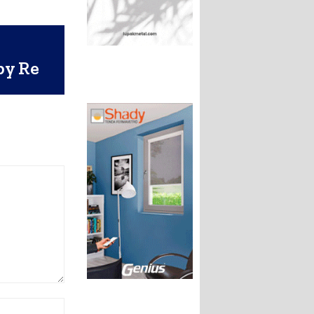
o
py Re
Sito