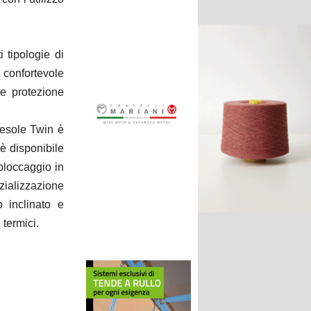
i tipologie di
ù confortevole
re protezione
iesole Twin è
 è disponibile
bloccaggio in
zializzazione
 inclinato e
 termici.