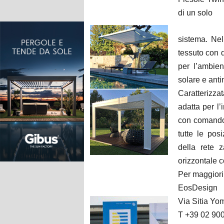
di un solo
sistema. Nell
tessuto con d
per l’ambien
solare e anti
Caratterizza
adatta per l’
con comando 
tutte le pos
della rete 
orizzontale co
Per maggiori
EosDesign
Via Sitia Yom
T +39 02 90