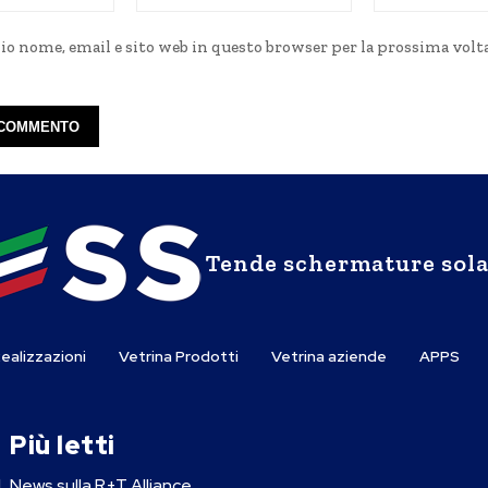
mio nome, email e sito web in questo browser per la prossima volt
Tende schermature sola
ealizzazioni
Vetrina Prodotti
Vetrina aziende
APPS
Più letti
l
News sulla R+T Alliance