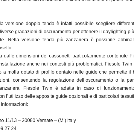
a versione doppia tenda è infatti possibile scegliere different
iverse gradazioni di oscuramento per ottenere il daylighting pi
te. Nella versione tenda più zanzariera è possibile abbina
nsetto.
ta dalle dimensioni dei cassonetti particolarmente contenute F
installazione anche nei contesti più problematici. Fiesole Twin
a molla dotato di profilo dentato nelle guide che permette il 
izioni, consentendo la regolazione dell’oscuramento o la par
zanzariera. Fiesole Twin è adatta in caso di funzionamento
n l’utilizzo delle apposite guide opzionali e di particolari tessuti
 informazioni:
o 11/13 – 20080 Vernate – (MI) Italy
09 27 24