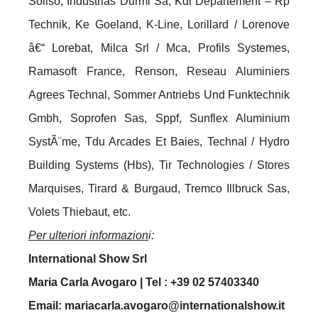
Soliso, Industrias Durmi Sa, Kdi Departement – Rp
Technik, Ke Goeland, K-Line, Lorillard / Lorenove
â€“ Lorebat, Milca Srl / Mca, Profils Systemes,
Ramasoft France, Renson, Reseau Aluminiers
Agrees Technal, Sommer Antriebs Und Funktechnik
Gmbh, Soprofen Sas, Sppf, Sunflex Aluminium
SystÃ¨me, Tdu Arcades Et Baies, Technal / Hydro
Building Systems (Hbs), Tir Technologies / Stores
Marquises, Tirard & Burgaud, Tremco Illbruck Sas,
Volets Thiebaut, etc.
Per ulteriori informazion
i:
International Show Srl
Maria Carla Avogaro | Tel : +39 02 57403340
Email: mariacarla.avogaro@internationalshow.it