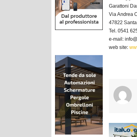
Garattoni Da
Via Andrea C
47822 Santa
Tel. 0541 6
e-mail: info
web site:
www