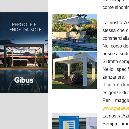
come sinonim
La nostra Az
stessa che c
commerciali
Nel corso de
riesce a sodd
Si tratta se
Nello speci
zanzariere.
Il tutto è di
esigenze di m
Per maggio
www.garatto
La nostra Azi
Sempre pront