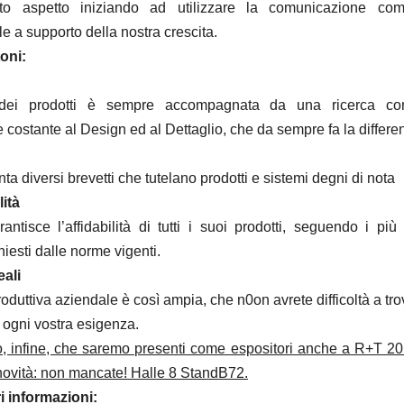
o aspetto iniziando ad utilizzare la comunicazione co
e a supporto della nostra crescita.
toni:
 dei prodotti è sempre accompagnata da una ricerca co
 costante al Design ed al Dettaglio, che da sempre fa la differe
ta diversi brevetti che tutelano prodotti e sistemi degni di nota
lità
antisce l’affidabilità di tutti i suoi prodotti, seguendo i più
chiesti dalle norme vigenti.
eali
uttiva aziendale è così ampia, che n0on avrete difficoltà a tro
 ogni vostra esigenza.
o, infine, che saremo presenti come espositori anche a R+T 20
 novità: non mancate! Halle 8 StandB72.
i informazioni: