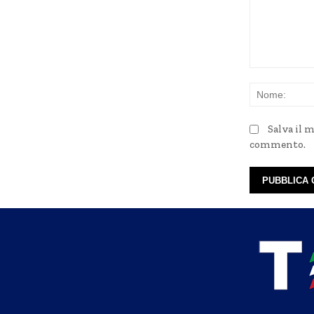
Commento:
Salva il 
commento.