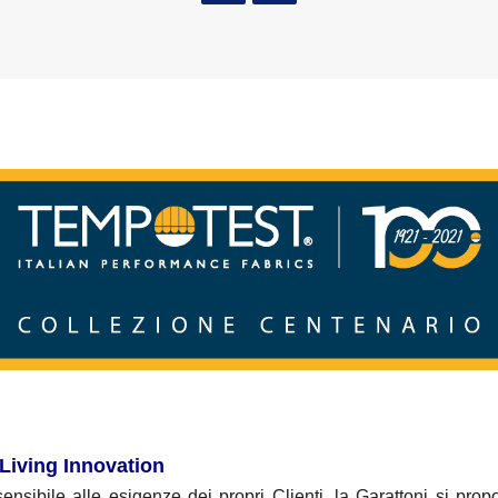
 Living Innovation
nsibile alle esigenze dei propri Clienti, la Garattoni si pro