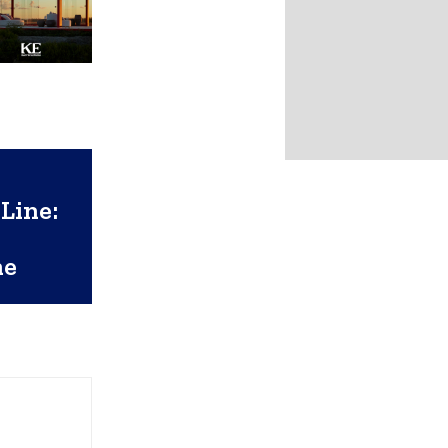
o
Line:
ne