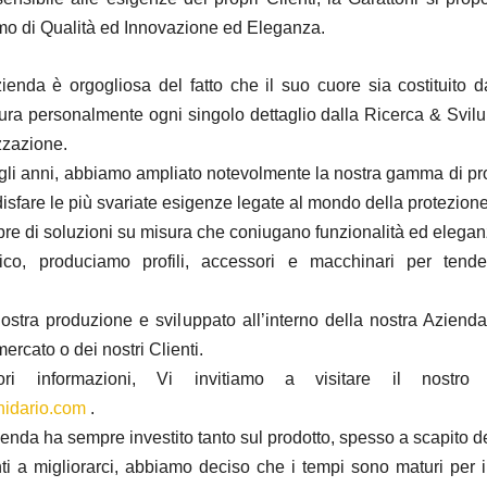
o di Qualità ed Innovazione ed Eleganza.
ienda è orgogliosa del fatto che il suo cuore sia costituito d
ura personalmente ogni singolo dettaglio dalla Ricerca & Svilu
zzazione.
gli anni, abbiamo ampliato notevolmente la nostra gamma di pro
isfare le più svariate esigenze legate al mondo della protezione
mpre di soluzioni su misura che coniugano funzionalità ed elegan
fico, produciamo profili, accessori e macchinari per tend
 nostra produzione e sviluppato all’interno della nostra Aziend
ercato o dei nostri Clienti.
ri informazioni, Vi invitiamo a visitare il nostro
nidario.com
.
enda ha sempre investito tanto sul prodotto, spesso a scapito d
i a migliorarci, abbiamo deciso che i tempi sono maturi per