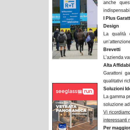
anche quest
indispensabil
I Plus Garat
Design
La qualità
un’attenzione
Brevetti
L’azienda van
Alta Affidabi
Garattoni gar
qualitativi ri
Soluzioni Id
La gamma prod
soluzione ad
Vi ricordiam
interessanti
Per maggior