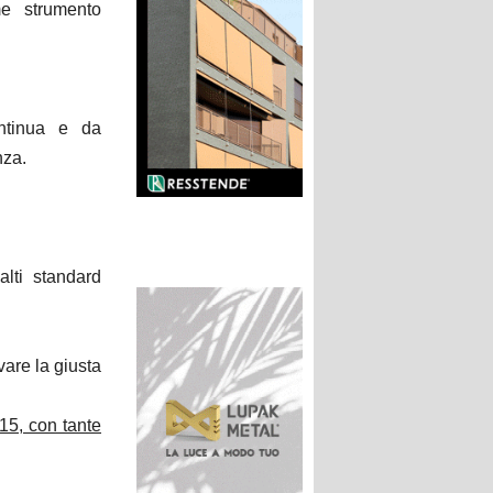
me strumento
ntinua e da
nza.
 alti standard
vare la giusta
15, con tante