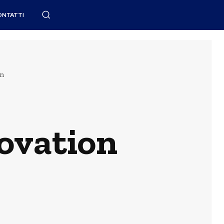
ONTATTI
on
novation