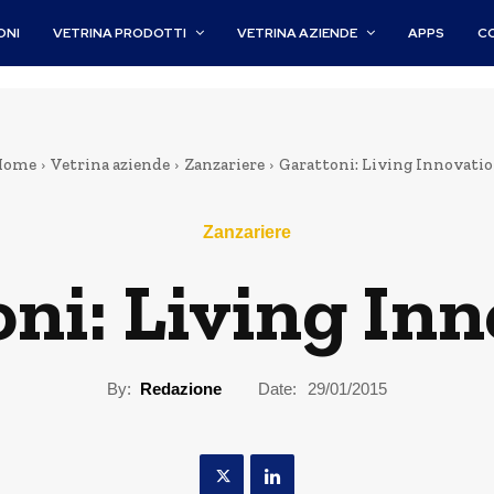
ONI
VETRINA PRODOTTI
VETRINA AZIENDE
APPS
C
Home
Vetrina aziende
Zanzariere
Garattoni: Living Innovati
Zanzariere
ni: Living In
By:
Redazione
Date:
29/01/2015