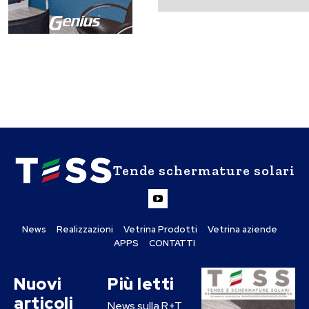
Tende schermature solari
News
Realizzazioni
Vetrina Prodotti
Vetrina aziende
APPS
CONTATTI
Nuovi
Più letti
articoli
News sulla R+T