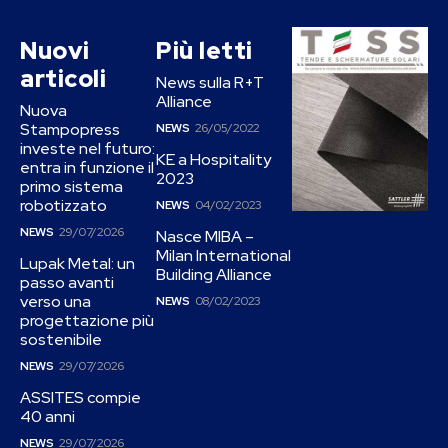
Nuovi
Più letti
articoli
News sulla R+T
Alliance
Nuova
Stampopress
NEWS
26/05/2022
investe nel futuro:
KE a Hospitality
entra in funzione il
2023
primo sistema
robotizzato
NEWS
04/02/2023
NEWS
29/07/2026
Nasce MIBA –
Milan International
Lupak Metal: un
Building Alliance
passo avanti
verso una
NEWS
08/02/2023
progettazione più
sostenibile
NEWS
29/07/2026
ASSITES compie
40 anni
NEWS
29/07/2026