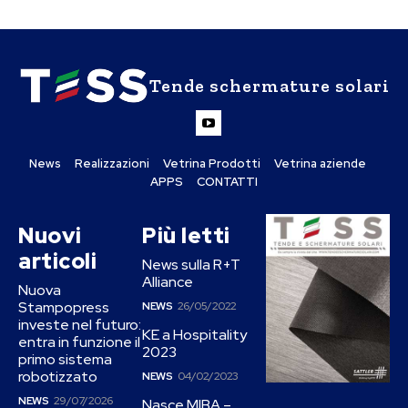
Tende schermature solari
News
Realizzazioni
Vetrina Prodotti
Vetrina aziende
APPS
CONTATTI
Nuovi
Più letti
articoli
News sulla R+T
Alliance
Nuova
Stampopress
NEWS
26/05/2022
investe nel futuro:
KE a Hospitality
entra in funzione il
2023
primo sistema
robotizzato
NEWS
04/02/2023
NEWS
29/07/2026
Nasce MIBA –