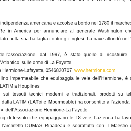
d’indipendenza americana e accolse a bordo nel 1780 il marche
 Re in America per annunciare al generale Washington ch
tato nella sua battaglia contro gli inglesi. La nave affondò nel
 dell’associazione, dal 1997, è stato quello di ricostruire
l’Atlantico sulle orme di La Fayette.
e Hermione-Lafayette, 0546820707
www.hermione.com
n lino impermeabile che equipaggia le vele dell’Hermione, è 
 LATIM a Houplines.
sui tessuti tecnici moderni e tradizionali, prodotti su te
 dalla LATIM (
LA
T
oile
IM
perméable) ha consentito all’azienda 
» dell’Associazione Hermione-La Fayette.
mq di tessuto che equipaggiano le 18 vele, l’azienda ha lavor
n l’architetto DUMAS Ribadeau e soprattutto con il Maestro 