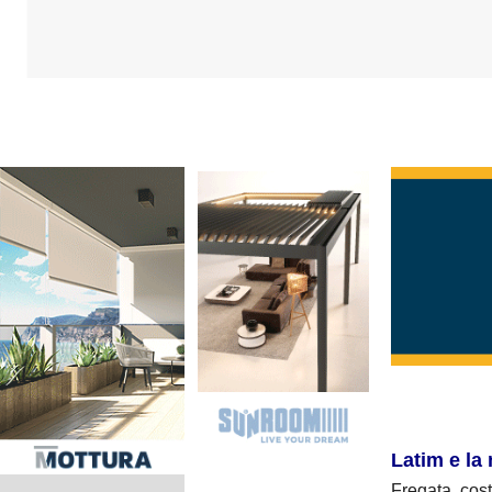
Latim e la
Fregata cost