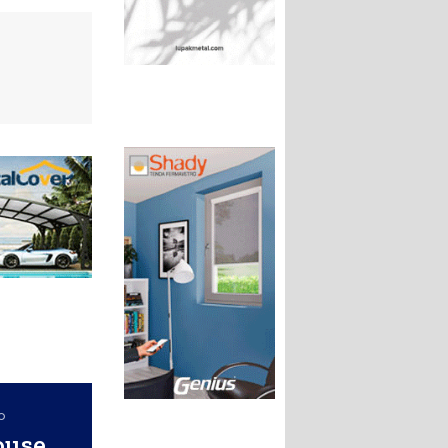
o
ouse