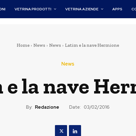
ONI
VETRINA PRODOTTI
VETRINA AZIENDE
APPS
C
Home
News
News
Latim e la nave Hermione
News
 e la nave He
By:
Redazione
Date:
03/02/2016