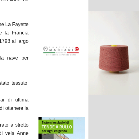
se La Fayette
e la Francia
 1793 al largo
 la nave per
stato tessuto
lai di ultima
di ottenere la
ato a stretto
di vela Anne