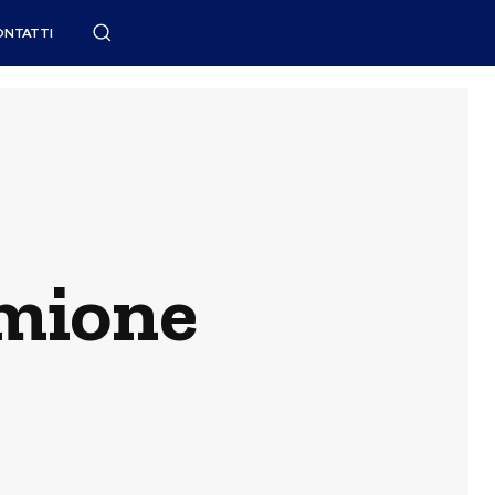
ONTATTI
rmione