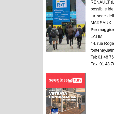
RENAULT (LA
possibile ide
La sede dell
MARSAUX
Per maggior
LATIM
44, rue Roge
fontenay.la
Tel: 01 48 7
Fax: 01 48 7