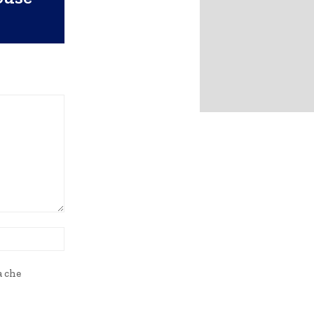
Sito
Web:
a che