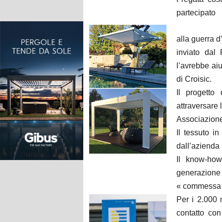
partecipato
alla guerra 
inviato dal
l’avrebbe aiu
di Croisic.
Il progetto
attraversare 
Associazion
Il tessuto i
dall’azienda
Il know-how 
generazione
« commessa 
Per i 2.000 
contatto co