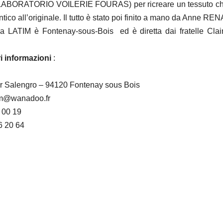
BORATORIO VOILERIE FOURAS) per ricreare un tessuto che 
ntico all’originale. Il tutto è stato poi finito a mano da Anne RE
a LATIM è Fontenay-sous-Bois ed è diretta dai fratelle Cla
i informazioni
:
r Salengro – 94120 Fontenay sous Bois
tim@wanadoo.fr
6 00 19
6 20 64