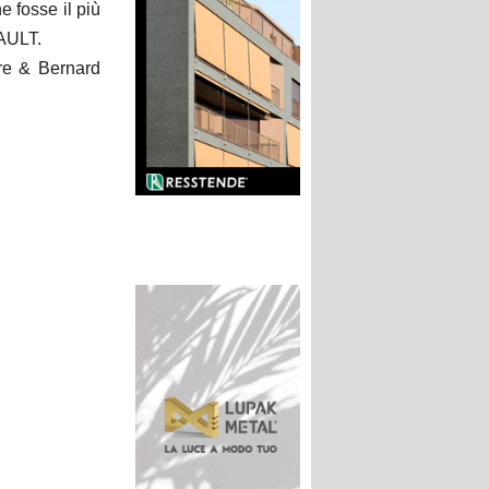
fosse il più
NAULT.
ire & Bernard