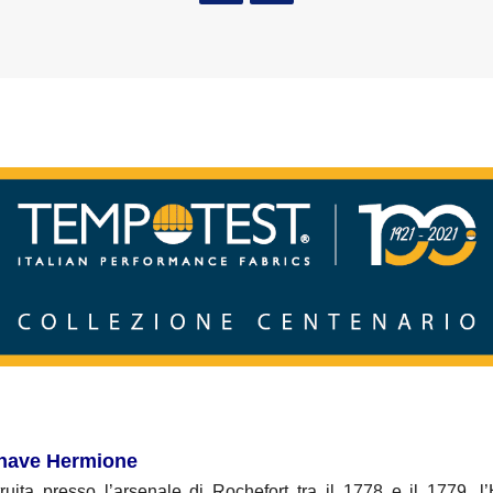
 nave Hermione
ruita presso l’arsenale di Rochefort tra il 1778 e il 1779, 