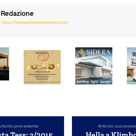
Redazione
https://tendeeschermaturesolari.com
rticolo precedente
Articolo successiv
sta Tess: 3/2015
Hella a Klimh