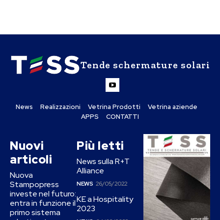
Tende schermature solari
News
Realizzazioni
Vetrina Prodotti
Vetrina aziende
APPS
CONTATTI
Nuovi
Più letti
articoli
News sulla R+T
Alliance
Nuova
Stampopress
NEWS
26/05/2022
investe nel futuro:
KE a Hospitality
entra in funzione il
2023
primo sistema