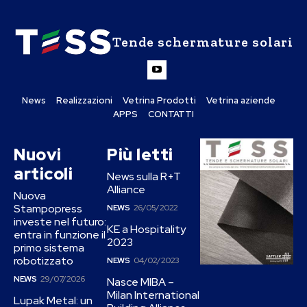
Tende schermature solari
News
Realizzazioni
Vetrina Prodotti
Vetrina aziende
APPS
CONTATTI
Nuovi
Più letti
articoli
News sulla R+T
Alliance
Nuova
Stampopress
NEWS
26/05/2022
investe nel futuro:
KE a Hospitality
entra in funzione il
2023
primo sistema
robotizzato
NEWS
04/02/2023
NEWS
29/07/2026
Nasce MIBA –
Milan International
Lupak Metal: un