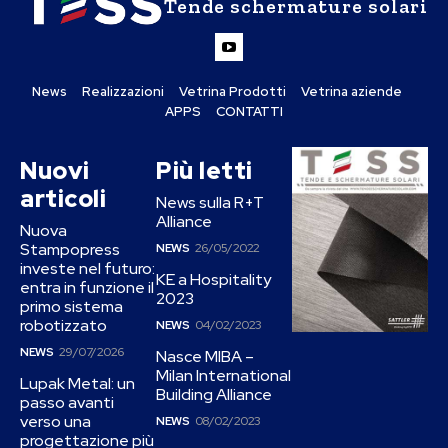
Tende schermature solari
News
Realizzazioni
Vetrina Prodotti
Vetrina aziende
APPS
CONTATTI
Nuovi
Più letti
articoli
News sulla R+T
Alliance
Nuova
Stampopress
NEWS
26/05/2022
investe nel futuro:
KE a Hospitality
entra in funzione il
2023
primo sistema
robotizzato
NEWS
04/02/2023
NEWS
29/07/2026
Nasce MIBA –
Milan International
Lupak Metal: un
Building Alliance
passo avanti
verso una
NEWS
08/02/2023
progettazione più