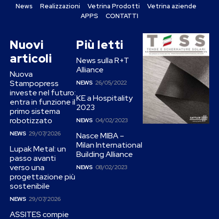
News
Realizzazioni
Vetrina Prodotti
Vetrina aziende
APPS
CONTATTI
Nuovi
Più letti
articoli
News sulla R+T
Alliance
Nuova
Stampopress
NEWS
26/05/2022
investe nel futuro:
KE a Hospitality
entra in funzione il
2023
primo sistema
robotizzato
NEWS
04/02/2023
NEWS
29/07/2026
Nasce MIBA –
Milan International
Lupak Metal: un
Building Alliance
passo avanti
verso una
NEWS
08/02/2023
progettazione più
sostenibile
NEWS
29/07/2026
ASSITES compie