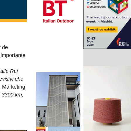
r de
’importante
alla Rai
evisivi che
, Marketing
di 3300 km,