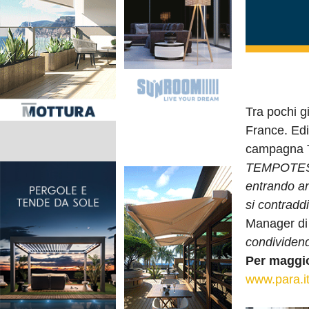
Tra pochi g
France. Edi
campagna T
TEMPOTEST®
entrando anc
si contradd
Manager di 
condividend
Per maggio
www.para.i