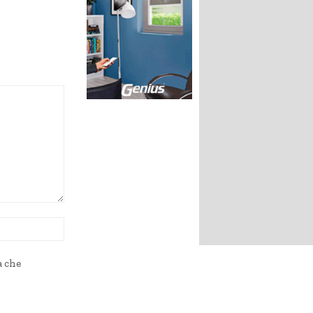
Sito
Web:
a che