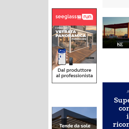
A
Supe
co
rico