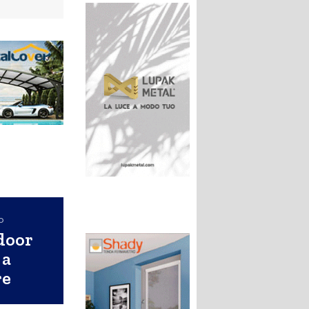
o
door
 a
re