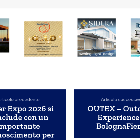
rticolo precedente
Articolo successiv
r Expo 2026 si
OUTEX – Out
nclude con un
Experience
importante
BolognaFie
noscimento per