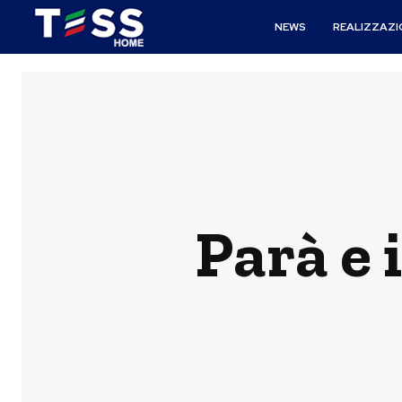
NEWS
REALIZZAZI
Parà e 