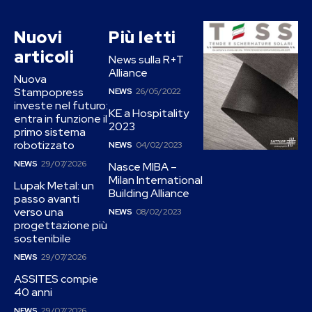
Nuovi
Più letti
articoli
News sulla R+T
Alliance
Nuova
Stampopress
NEWS
26/05/2022
investe nel futuro:
KE a Hospitality
entra in funzione il
2023
primo sistema
robotizzato
NEWS
04/02/2023
NEWS
29/07/2026
Nasce MIBA –
Milan International
Lupak Metal: un
Building Alliance
passo avanti
verso una
NEWS
08/02/2023
progettazione più
sostenibile
NEWS
29/07/2026
ASSITES compie
40 anni
NEWS
29/07/2026