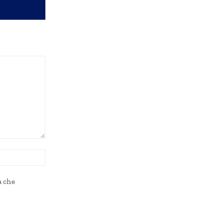
Sito
Web:
a che