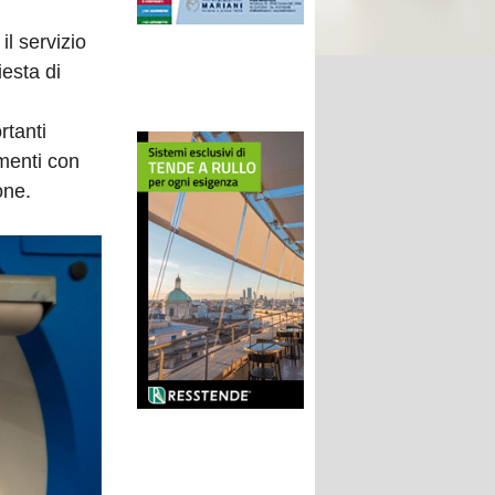
il servizio
iesta di
rtanti
menti con
one.