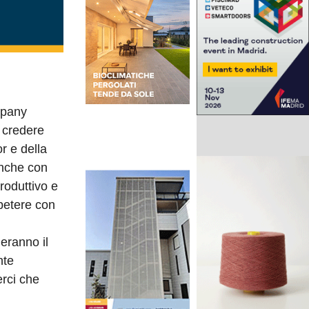
mpany
a credere
r e della
anche con
oduttivo e
mpetere con
eranno il
nte
rci che