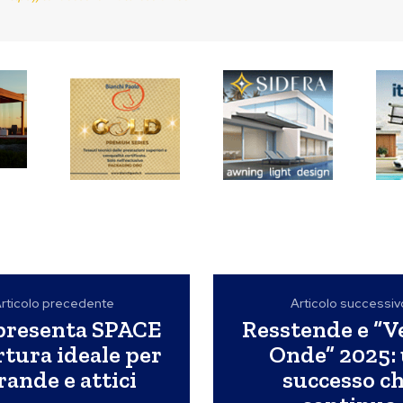
rticolo precedente
Articolo successiv
presenta SPACE
Resstende e “V
tura ideale per
Onde” 2025:
rande e attici
successo c