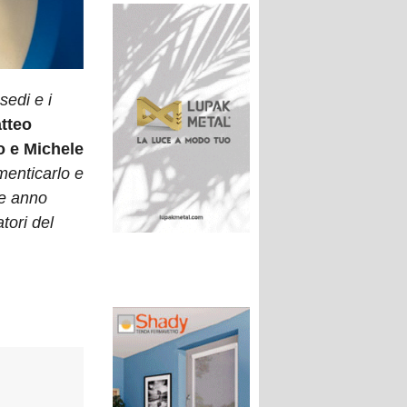
sedi e i
atteo
 e Michele
menticarlo e
re anno
tori del