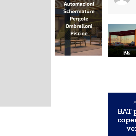
A
BAT 
coper
ve