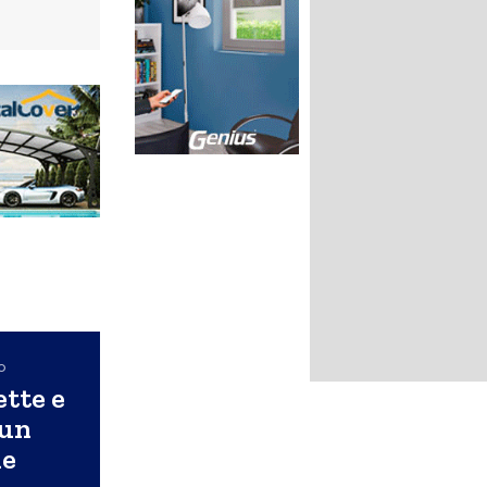
o
ette e
 un
he