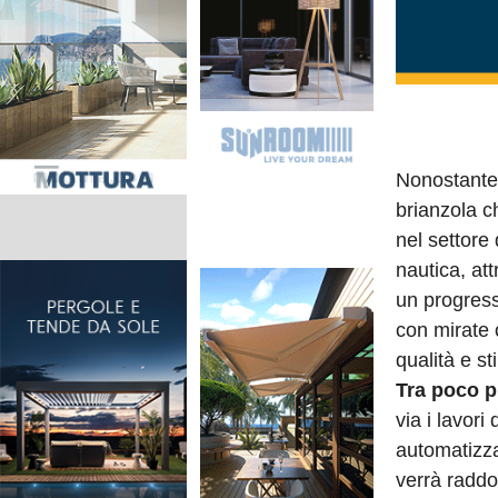
Nonostante 
brianzola c
nel settore
nautica, at
un progres
con mirate 
qualità e s
Tra poco p
via i lavor
automatizz
verrà raddo