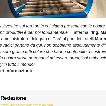
i investire sui territori in cui siamo presenti con le nostre 
anti produttivi è per noi fondamentale
” – afferma
l’Ing. M
amministratore delegato di Parà al pari dei fratelli
Marco
e radici partono da qui, non dobbiamo assolutamente di
sere grati a tutti coloro che hanno contribuito a costrui
a nostra storia portandoci ad essere orgogliosi ambascia
y in tutto il mondo
”
ri informazioni:
t
Redazione
https://tendeeschermaturesolari.com