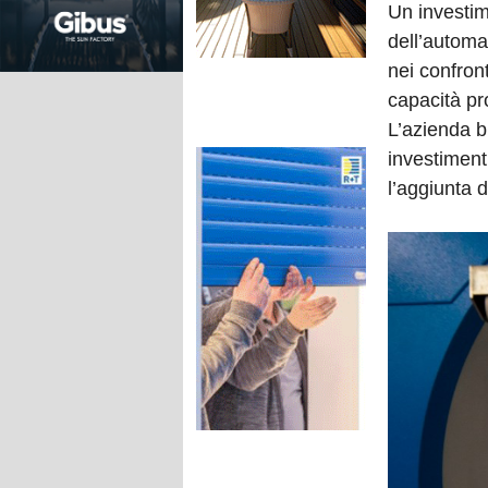
Un investim
dell’automat
nei confront
capacità pr
L’azienda br
investiment
l’aggiunta 