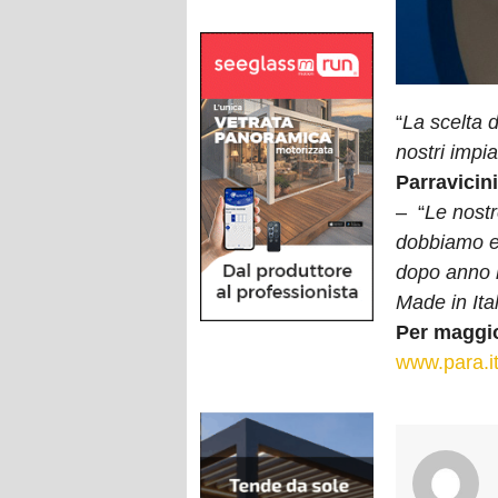
“
La scelta d
nostri impi
Parravicini
– “
Le nostr
dobbiamo es
dopo anno l
Made in Ital
Per maggio
www.para.i