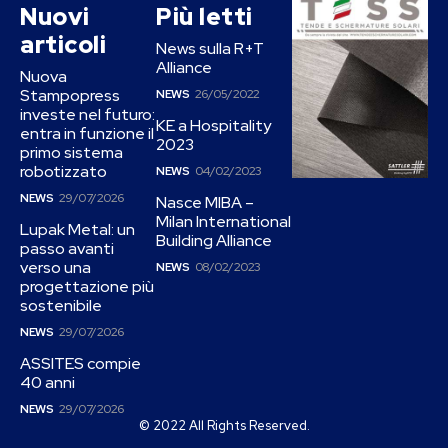
Nuovi
Più letti
articoli
News sulla R+T
Alliance
Nuova
Stampopress
NEWS
26/05/2022
investe nel futuro:
KE a Hospitality
entra in funzione il
2023
primo sistema
robotizzato
NEWS
04/02/2023
NEWS
29/07/2026
Nasce MIBA –
Milan International
Lupak Metal: un
Building Alliance
passo avanti
verso una
NEWS
08/02/2023
progettazione più
sostenibile
NEWS
29/07/2026
ASSITES compie
40 anni
NEWS
29/07/2026
© 2022 All Rights Reserved.