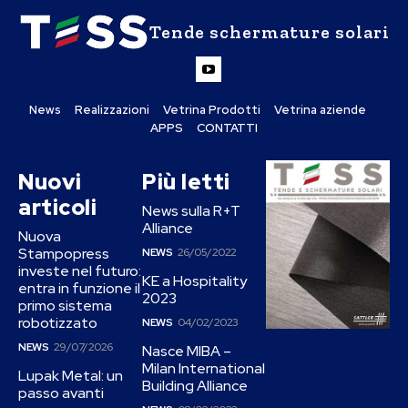
Tende schermature solari
News
Realizzazioni
Vetrina Prodotti
Vetrina aziende
APPS
CONTATTI
Nuovi
Più letti
articoli
News sulla R+T
Alliance
Nuova
Stampopress
NEWS
26/05/2022
investe nel futuro:
KE a Hospitality
entra in funzione il
2023
primo sistema
robotizzato
NEWS
04/02/2023
NEWS
29/07/2026
Nasce MIBA –
Milan International
Lupak Metal: un
Building Alliance
passo avanti