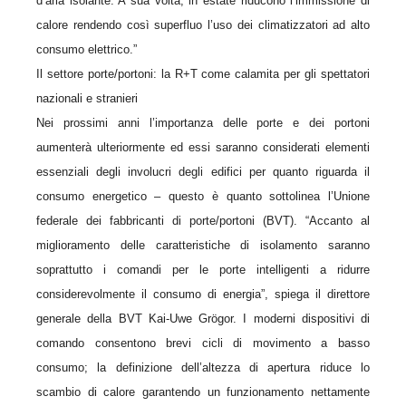
d’aria isolante. A sua volta, in estate riducono l’immissione di
calore rendendo così superfluo l’uso dei climatizzatori ad alto
consumo elettrico.”
Il settore porte/portoni: la R+T come calamita per gli spettatori
nazionali e stranieri
Nei prossimi anni l’importanza delle porte e dei portoni
aumenterà ulteriormente ed essi saranno considerati elementi
essenziali degli involucri degli edifici per quanto riguarda il
consumo energetico – questo è quanto sottolinea l’Unione
federale dei fabbricanti di porte/portoni (BVT). “Accanto al
miglioramento delle caratteristiche di isolamento saranno
soprattutto i comandi per le porte intelligenti a ridurre
considerevolmente il consumo di energia”, spiega il direttore
generale della BVT Kai-Uwe Grögor. I moderni dispositivi di
comando consentono brevi cicli di movimento a basso
consumo; la definizione dell’altezza di apertura riduce lo
scambio di calore garantendo un funzionamento nettamente