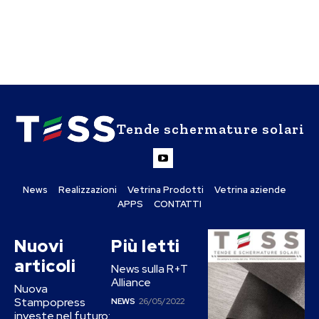
Tende schermature solari
News
Realizzazioni
Vetrina Prodotti
Vetrina aziende
APPS
CONTATTI
Nuovi
Più letti
articoli
News sulla R+T
Alliance
Nuova
Stampopress
NEWS
26/05/2022
investe nel futuro: