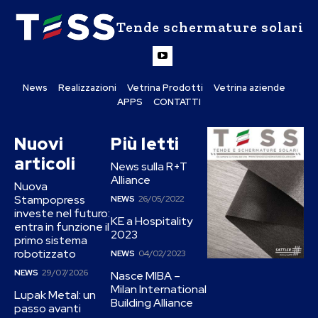
Tende schermature solari
News
Realizzazioni
Vetrina Prodotti
Vetrina aziende
APPS
CONTATTI
Nuovi
Più letti
articoli
News sulla R+T
Alliance
Nuova
Stampopress
NEWS
26/05/2022
investe nel futuro:
KE a Hospitality
entra in funzione il
2023
primo sistema
robotizzato
NEWS
04/02/2023
NEWS
29/07/2026
Nasce MIBA –
Milan International
Lupak Metal: un
Building Alliance
passo avanti