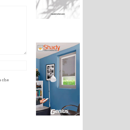
Sito
Web:
a che