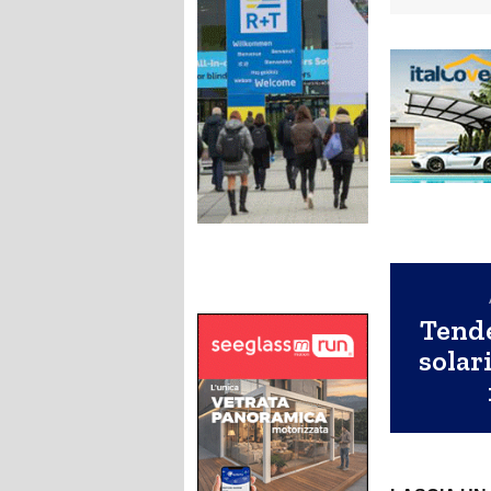
Tend
solari