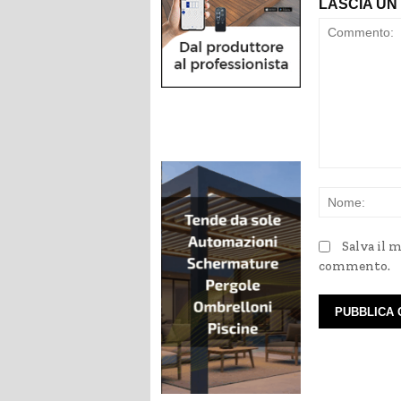
LASCIA U
Commento:
Salva il 
commento.