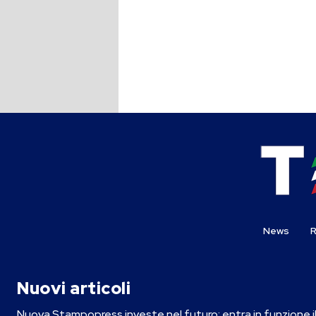
News
R
Nuovi articoli
Nuova Stampopress investe nel futuro: entra in funzione i