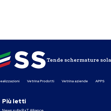
Tende schermature sola
ealizzazioni
Vetrina Prodotti
Vetrina aziende
APPS
Più letti
l
News sulla R+T Alliance