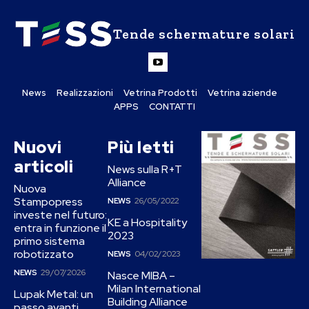
Tende schermature solari
News
Realizzazioni
Vetrina Prodotti
Vetrina aziende
APPS
CONTATTI
Nuovi
Più letti
articoli
News sulla R+T
Alliance
Nuova
Stampopress
NEWS
26/05/2022
investe nel futuro:
KE a Hospitality
entra in funzione il
2023
primo sistema
robotizzato
NEWS
04/02/2023
NEWS
29/07/2026
Nasce MIBA –
Milan International
Lupak Metal: un
Building Alliance
passo avanti