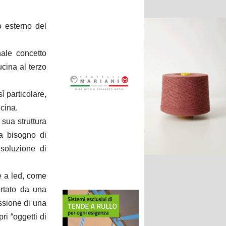
o esterno del
onale concetto
ucina al terzo
sì particolare,
ucina.
sua struttura
za bisogno di
soluzione di
ne a led, come
rtato da una
ssione di una
ri “oggetti di