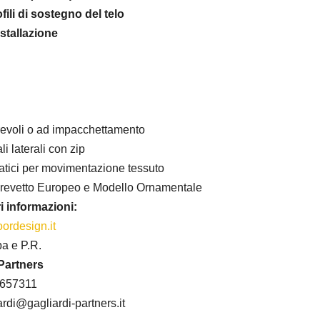
ili di sostegno del telo
nstallazione
rrevoli o ad impacchettamento
li laterali con zip
matici per movimentazione tessuto
Brevetto Europeo e Modello Ornamentale
i informazioni:
ordesign.it
pa e P.R.
Partners
 657311
ardi@gagliardi-partners.it