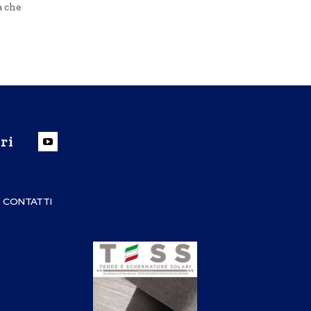
a che
ri
CONTATTI