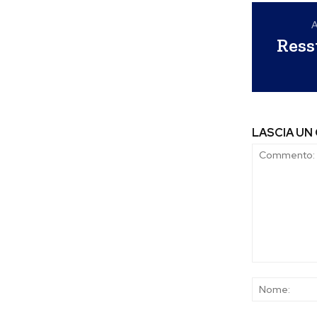
A
Ress
LASCIA U
Commento: