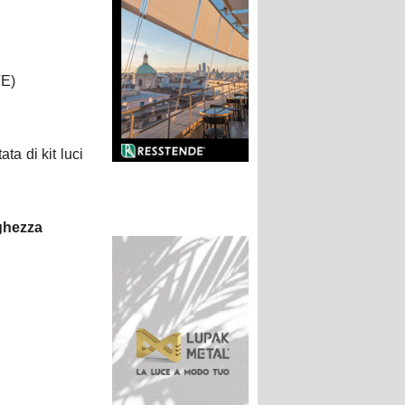
VE)
a di kit luci
rghezza