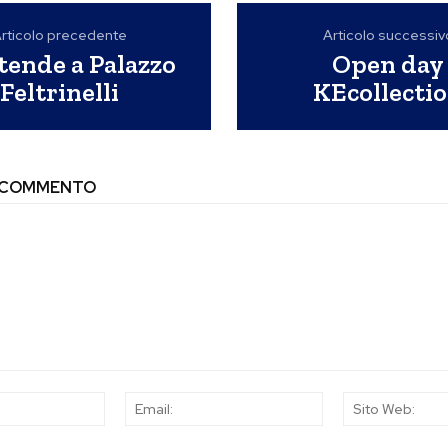
rticolo precedente
Articolo successiv
tende a Palazzo
Open day
Feltrinelli
KEcollecti
N COMMENTO
Nome:
Email: