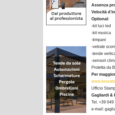
Assenza prof
Velocità d’i
Optional:
-kit luci led
-kit musica
-timpani
-vetrate sco
-tende vertica
-sensori cli
Protetta da 
Per maggior
www.keoutdo
Ufficio Stam
Gagliardi & 
Tel. +39 049
e-mail: gagli