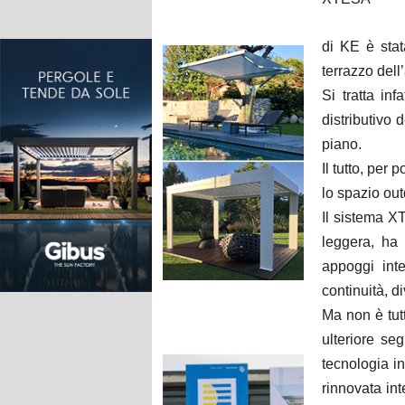
di KE è stat
terrazzo dell
Si tratta inf
distributivo 
piano.
Il tutto, per 
lo spazio out
Il sistema X
leggera, ha 
appoggi int
continuità, d
Ma non è tutt
ulteriore se
tecnologia i
rinnovata int