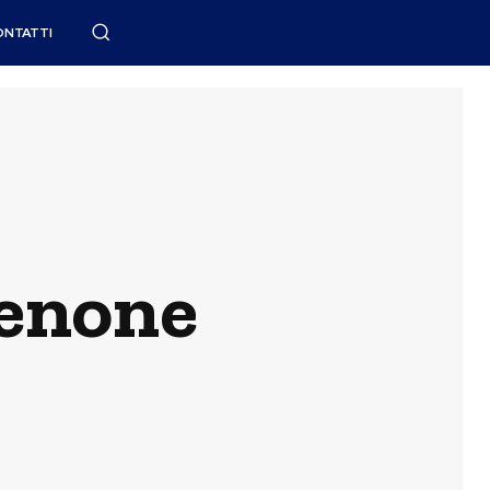
ONTATTI
denone