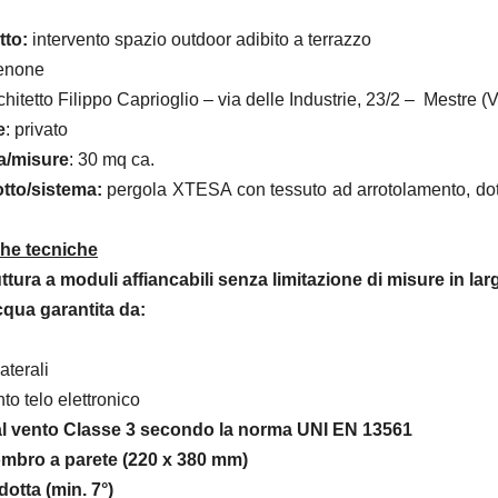
tto:
intervento spazio outdoor adibito a terrazzo
enone
rchitetto Filippo Caprioglio – via delle Industrie, 23/2 – Mestre (
e
: privato
a/misure
: 30 mq ca.
to/sistema:
pergola XTESA con tessuto ad arrotolamento, dotat
che tecniche
tura a moduli affiancabili senza limitazione di misure in la
cqua garantita da:
aterali
o telo elettronico
al vento Classe 3 secondo la norma UNI EN 13561
mbro a parete (220 x 380 mm)
otta (min. 7°)