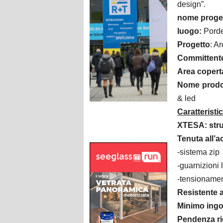
design”.
nome proge
luogo:
Pord
Progetto
: A
Committent
Area copert
Nome prodot
& led
Caratteristi
XTESA: strut
Tenuta all’a
-sistema zip
-guarnizioni l
-tensionament
Resistente 
Minimo ingo
Pendenza rid