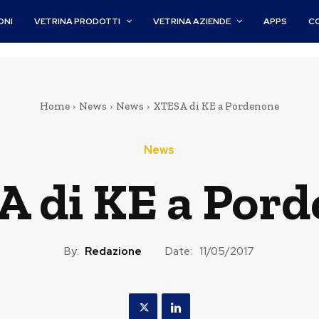
ONI
VETRINA PRODOTTI
VETRINA AZIENDE
APPS
C
Home
News
News
XTESA di KE a Pordenone
News
 di KE a Por
By:
Redazione
Date:
11/05/2017