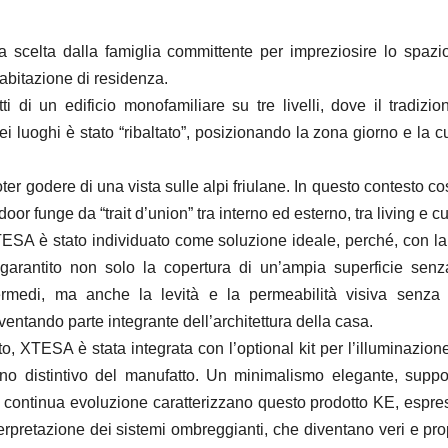
a scelta dalla famiglia committente per impreziosire lo spazi
’abitazione di residenza.
atti di un edificio monofamiliare su tre livelli, dove il tradizi
dei luoghi è stato “ribaltato”, posizionando la zona giorno e la c
poter godere di una vista sulle alpi friulane. In questo contesto co
door funge da “trait d’union” tra interno ed esterno, tra living e c
TESA è stato individuato come soluzione ideale, perché, con la 
garantito non solo la copertura di un’ampia superficie sen
ermedi, ma anche la levità e la permeabilità visiva senza 
iventando parte integrante dell’architettura della casa.
o, XTESA è stata integrata con l’optional kit per l’illuminazio
gno distintivo del manufatto.
Un minimalismo elegante, suppo
n continua evoluzione caratterizzano questo prodotto KE, espre
erpretazione dei sistemi ombreggianti, che diventano veri e prop