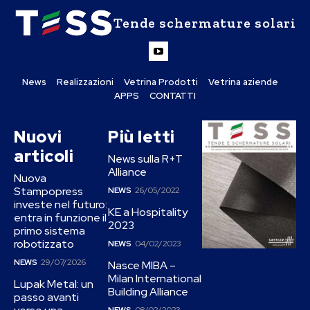
Tende schermature solari
News
Realizzazioni
Vetrina Prodotti
Vetrina aziende
APPS
CONTATTI
Nuovi
Più letti
articoli
News sulla R+T
Alliance
Nuova
Stampopress
NEWS
26/05/2022
investe nel futuro:
KE a Hospitality
entra in funzione il
2023
primo sistema
robotizzato
NEWS
04/02/2023
NEWS
29/07/2026
Nasce MIBA –
Milan International
Lupak Metal: un
Building Alliance
passo avanti