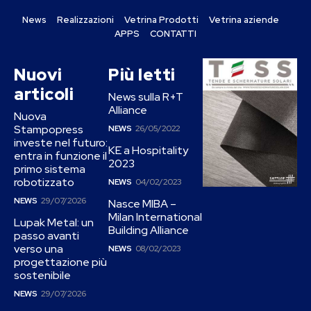
News
Realizzazioni
Vetrina Prodotti
Vetrina aziende
APPS
CONTATTI
Nuovi
Più letti
articoli
News sulla R+T
Alliance
Nuova
Stampopress
NEWS
26/05/2022
investe nel futuro:
KE a Hospitality
entra in funzione il
2023
primo sistema
robotizzato
NEWS
04/02/2023
NEWS
29/07/2026
Nasce MIBA –
Milan International
Lupak Metal: un
Building Alliance
passo avanti
verso una
NEWS
08/02/2023
progettazione più
sostenibile
NEWS
29/07/2026