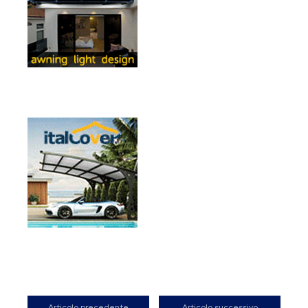
Articolo precedente
Articolo successivo