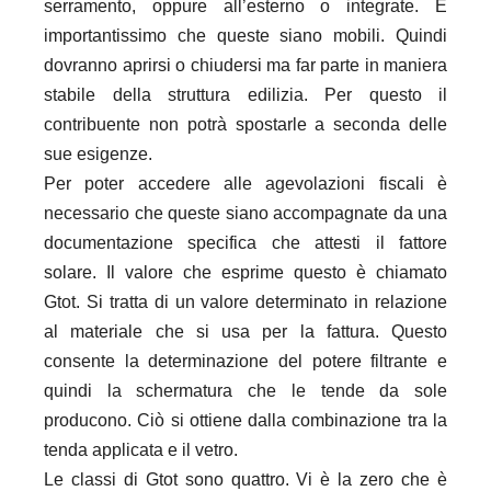
serramento, oppure all’esterno o integrate. È
importantissimo che queste siano mobili. Quindi
dovranno aprirsi o chiudersi ma far parte in maniera
stabile della struttura edilizia. Per questo il
contribuente non potrà spostarle a seconda delle
sue esigenze.
Per poter accedere alle agevolazioni fiscali è
necessario che queste siano accompagnate da una
documentazione specifica che attesti il fattore
solare. Il valore che esprime questo è chiamato
Gtot. Si tratta di un valore determinato in relazione
al materiale che si usa per la fattura. Questo
consente la determinazione del potere filtrante e
quindi la schermatura che le tende da sole
producono. Ciò si ottiene dalla combinazione tra la
tenda applicata e il vetro.
Le classi di Gtot sono quattro. Vi è la zero che è