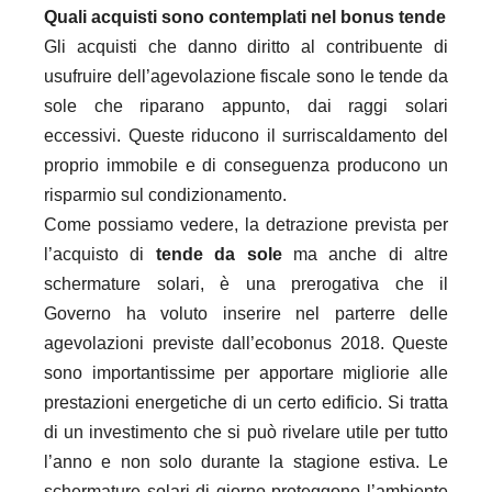
Quali acquisti sono contemplati nel bonus tende
Gli acquisti che danno diritto al contribuente di
usufruire dell’agevolazione fiscale sono le tende da
sole che riparano appunto, dai raggi solari
eccessivi. Queste riducono il surriscaldamento del
proprio immobile e di conseguenza producono un
risparmio sul condizionamento.
Come possiamo vedere, la detrazione prevista per
l’acquisto di
tende da sole
ma anche di altre
schermature solari, è una prerogativa che il
Governo ha voluto inserire nel parterre delle
agevolazioni previste dall’ecobonus 2018. Queste
sono importantissime per apportare migliorie alle
prestazioni energetiche di un certo edificio. Si tratta
di un investimento che si può rivelare utile per tutto
l’anno e non solo durante la stagione estiva. Le
schermature solari di giorno proteggono l’ambiente