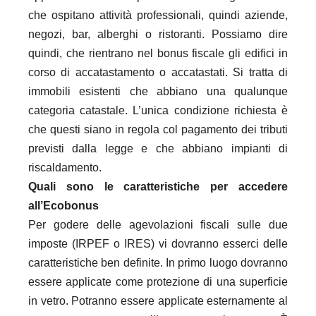
che ospitano attività professionali, quindi aziende,
negozi, bar, alberghi o ristoranti. Possiamo dire
quindi, che rientrano nel bonus fiscale gli edifici in
corso di accatastamento o accatastati. Si tratta di
immobili esistenti che abbiano una qualunque
categoria catastale. L’unica condizione richiesta è
che questi siano in regola col pagamento dei tributi
previsti dalla legge e che abbiano impianti di
riscaldamento.
Quali sono le caratteristiche per accedere
all’Ecobonus
Per godere delle agevolazioni fiscali sulle due
imposte (IRPEF o IRES) vi dovranno esserci delle
caratteristiche ben definite. In primo luogo dovranno
essere applicate come protezione di una superficie
in vetro. Potranno essere applicate esternamente al