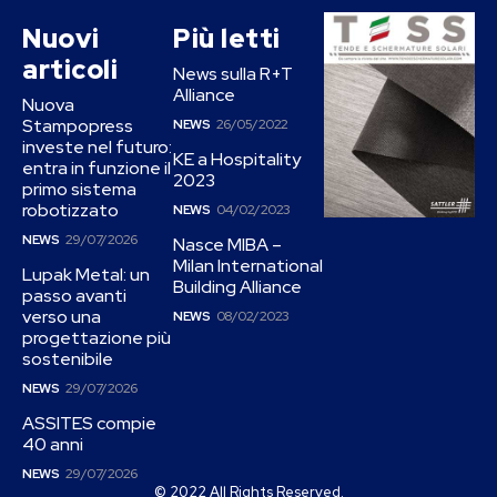
Nuovi
Più letti
articoli
News sulla R+T
Alliance
Nuova
Stampopress
NEWS
26/05/2022
investe nel futuro:
KE a Hospitality
entra in funzione il
2023
primo sistema
robotizzato
NEWS
04/02/2023
NEWS
29/07/2026
Nasce MIBA –
Milan International
Lupak Metal: un
Building Alliance
passo avanti
verso una
NEWS
08/02/2023
progettazione più
sostenibile
NEWS
29/07/2026
ASSITES compie
40 anni
NEWS
29/07/2026
© 2022 All Rights Reserved.