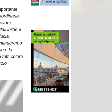
mportante
ordinario,
novare
all’inizio è
ducia.
 continueremo
ne e la
 tutti coloro
solo