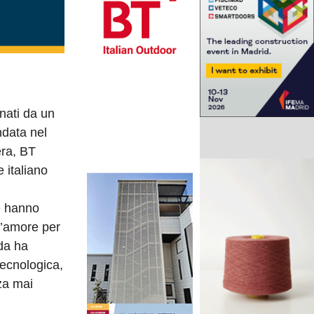
nati da un
ndata nel
era, BT
 italiano
e hanno
 l’amore per
nda ha
tecnologica,
za mai