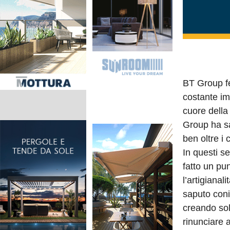
BT Group fe
costante im
cuore della
Group ha sa
ben oltre i 
In questi s
fatto un pun
l’artigianal
saputo coni
creando sol
rinunciare a