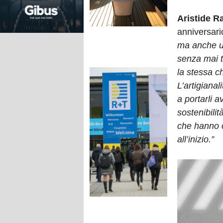
Aristide Ra
anniversari
ma anche un
senza mai tr
la stessa c
L’artigianal
a portarli 
sostenibilit
che hanno c
all’inizio.”