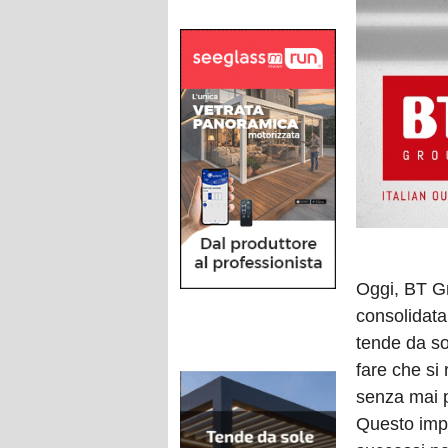
Oggi, BT Gr
consolidata
tende da so
fare che si
senza mai pe
Questo impo