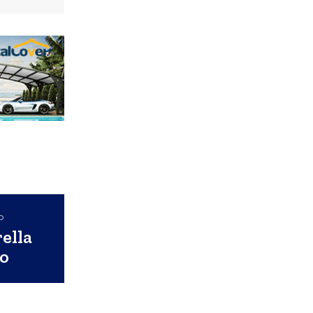
o
ella
o