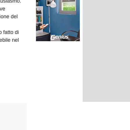
tusiasmo.
ove
ione del
 fatto di
ebile nel