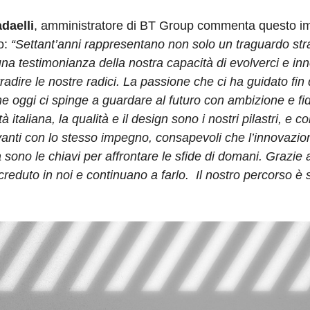
daelli
, amministratore di BT Group commenta questo i
o:
“Settant’anni rappresentano non solo un traguardo stra
a testimonianza della nostra capacità di evolverci e in
adire le nostre radici. La passione che ci ha guidato fin d
he oggi ci spinge a guardare al futuro con ambizione e fi
ità italiana, la qualità e il design sono i nostri pilastri, e
avanti con lo stesso impegno, consapevoli che l’innovazio
à sono le chiavi per affrontare le sfide di domani. Grazie a
reduto in noi e continuano a farlo. Il nostro percorso è 