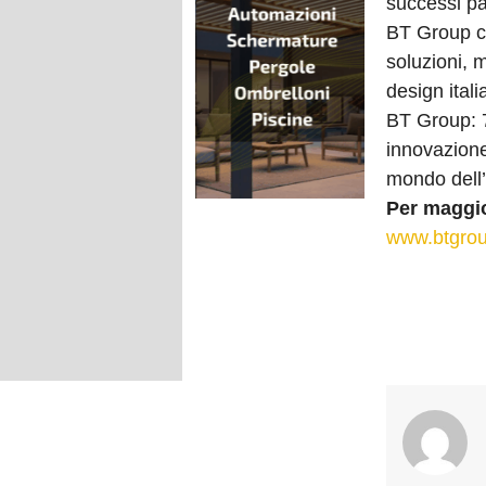
successi pa
BT Group co
soluzioni, 
design itali
BT Group: 7
innovazione
mondo dell’
Per maggio
www.btgrou