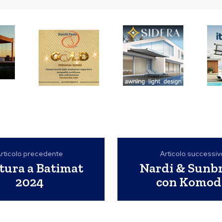
rticolo precedente
Articolo successiv
tura a Batimat
Nardi & Sunbr
2024
con Komod