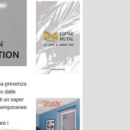
na presenza
o dalle
di un saper
ontemporanee
re i