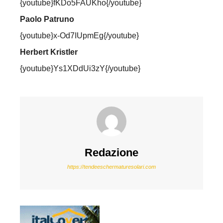
{youtube}fKDo5FAUKho{/youtube}
Paolo Patruno
{youtube}x-Od7IUpmEg{/youtube}
Herbert Kristler
{youtube}Ys1XDdUi3zY{/youtube}
Redazione
https://tendeeschermaturesolari.com