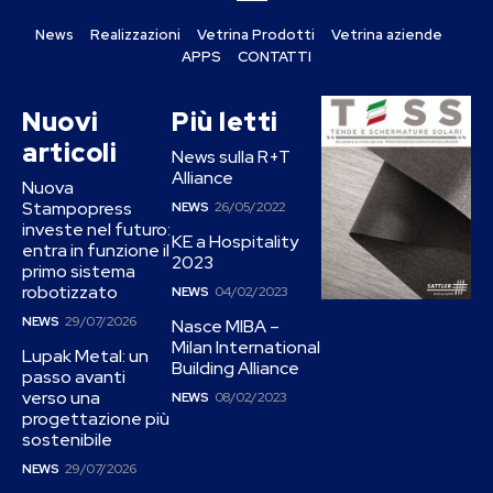
News
Realizzazioni
Vetrina Prodotti
Vetrina aziende
APPS
CONTATTI
Nuovi
Più letti
articoli
News sulla R+T
Alliance
Nuova
Stampopress
NEWS
26/05/2022
investe nel futuro:
KE a Hospitality
entra in funzione il
2023
primo sistema
robotizzato
NEWS
04/02/2023
NEWS
29/07/2026
Nasce MIBA –
Milan International
Lupak Metal: un
Building Alliance
passo avanti
verso una
NEWS
08/02/2023
progettazione più
sostenibile
NEWS
29/07/2026