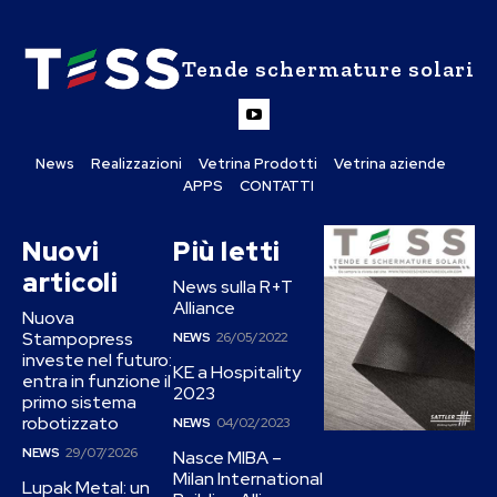
Tende schermature solari
News
Realizzazioni
Vetrina Prodotti
Vetrina aziende
APPS
CONTATTI
Nuovi
Più letti
articoli
News sulla R+T
Alliance
Nuova
Stampopress
NEWS
26/05/2022
investe nel futuro:
KE a Hospitality
entra in funzione il
2023
primo sistema
robotizzato
NEWS
04/02/2023
NEWS
29/07/2026
Nasce MIBA –
Milan International
Lupak Metal: un