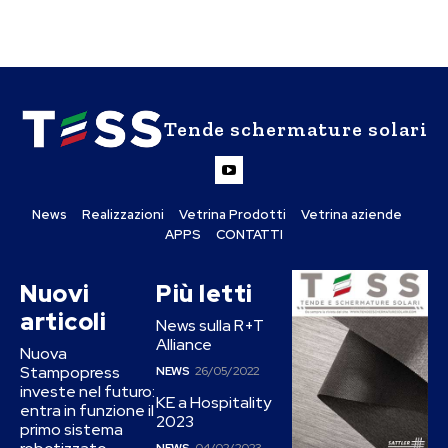
Tende schermature solari
News
Realizzazioni
Vetrina Prodotti
Vetrina aziende
APPS
CONTATTI
Nuovi
Più letti
articoli
News sulla R+T
Alliance
Nuova
Stampopress
NEWS
26/05/2022
investe nel futuro:
KE a Hospitality
entra in funzione il
2023
primo sistema