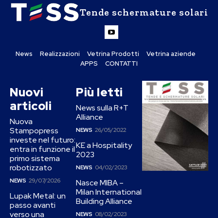
Tende schermature solari
News
Realizzazioni
Vetrina Prodotti
Vetrina aziende
APPS
CONTATTI
Nuovi
Più letti
articoli
News sulla R+T
Alliance
Nuova
Stampopress
NEWS
26/05/2022
investe nel futuro:
KE a Hospitality
entra in funzione il
2023
primo sistema
robotizzato
NEWS
04/02/2023
NEWS
29/07/2026
Nasce MIBA –
Milan International
Lupak Metal: un
Building Alliance
passo avanti
verso una
NEWS
08/02/2023