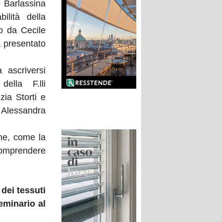
o Barlassina
ilità della
to da Cecile
a presentato
 ascriversi
ella F.lli
zia Storti e
 Alessandra
he, come la
 comprendere
dei tessuti
eminario al