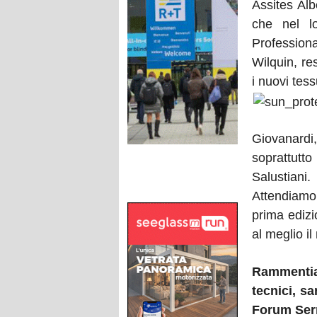
Assites Alb
che nel lo
Professiona
Wilquin, re
i nuovi tes
Giovanardi,
soprattutt
Salustiani.
Attendiamo
prima edizi
al meglio il
Rammentiam
tecnici, s
Forum Serra