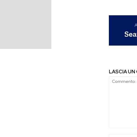
A
Sea
LASCIA U
Commento: