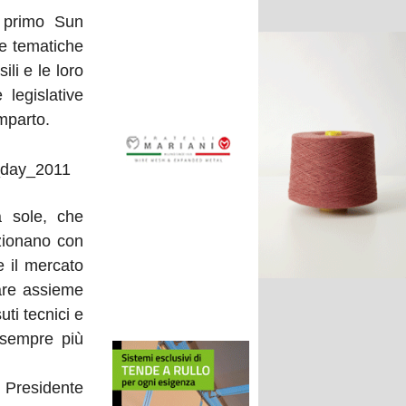
l primo Sun
le tematiche
ili e le loro
legislative
omparto.
a sole, che
azionano con
e il mercato
lare assieme
uti tecnici e
 sempre più
l Presidente