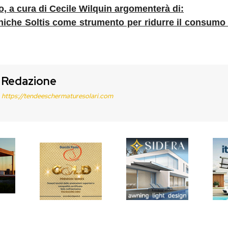
io, a cura di Cecile Wilquin argomenterà di:
iche Soltis come strumento per ridurre il consumo
Redazione
https://tendeeschermaturesolari.com