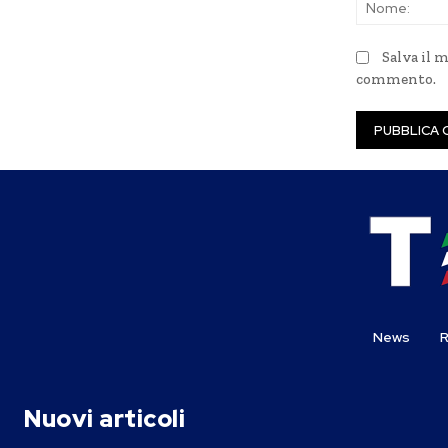
Salva il 
commento.
News
R
Nuovi articoli