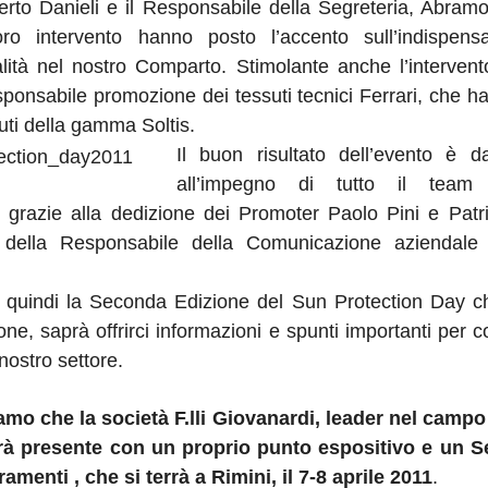
erto Danieli e il Responsabile della Segreteria, Abram
ro intervento hanno posto l’accento sull’indispensab
lità nel nostro Comparto. Stimolante anche l’interven
sponsabile promozione dei tessuti tecnici Ferrari, che h
suti della gamma Soltis.
Il buon risultato dell’evento è da
all’impegno di tutto il team d
 grazie alla dedizione dei Promoter Paolo Pini e Patri
o della Responsabile della Comunicazione aziendale
 quindi la Seconda Edizione del Sun Protection Day c
one, saprà offrirci informazioni e spunti importanti per
 nostro settore.
o che la società F.lli Giovanardi, leader nel campo 
arà presente con un proprio punto espositivo e un S
menti , che si terrà a Rimini, il 7-8 aprile 2011
.