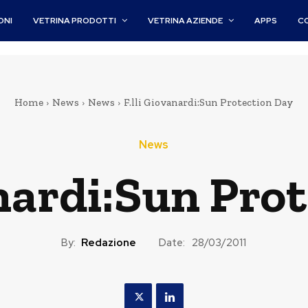
ONI
VETRINA PRODOTTI
VETRINA AZIENDE
APPS
C
Home
News
News
F.lli Giovanardi:Sun Protection Day
News
anardi:Sun Pro
By:
Redazione
Date:
28/03/2011