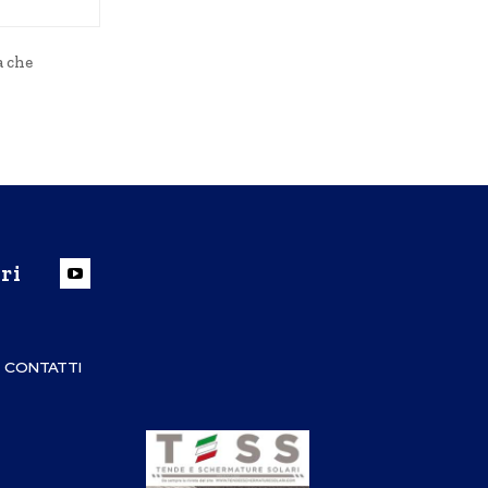
Sito
Web:
a che
ri
CONTATTI