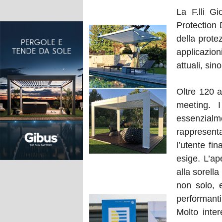
La F.lli G
Protection 
della protez
applicazio
attuali, si
Oltre 120 a
meeting. I
essenzialm
rappresenta
l’utente fi
esige. L’ap
alla sorella
non solo, 
performanti
Molto inter