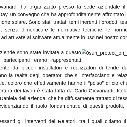
iovanardi ha organizzato presso la sede aziendale i
Day, un convegno che ha approfonditamente affrontato 
ione solare. Sono stati trattati temi inerenti i prodotti tess
ni, senza dimenticare le normative tecniche, le norme 
no ad arrivare ai software attualmente in uso nel nostro c
ziende sono state invitate a questo
 partecipanti erano rappresentati
ente da piccoli installatori e realizzatori di tende d
no la realtà degli operatori che si interfacciano e rel
nale, coloro che effettivamente hanno il “polso” di ciò ch
ertura dei lavori è stata fatta da Carlo Giovanardi, tito
 Daniela dell’azienda, che ha diffusamente trattato di tess
evidenziando il ruolo fondamentale di questi prodotti,
.
essanti gli interventi dei Relatori, tra i quali citiamo I