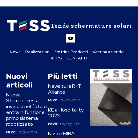
Tende schermature solari
News
Realizzazioni
Vetrina Prodotti
Vetrina aziende
APPS
CONTATTI
Nuovi
Più letti
articoli
News sulla R+T
Alliance
Nuova
Stampopress
NEWS
26/05/2022
investe nel futuro:
KE a Hospitality
entra in funzione il
2023
primo sistema
robotizzato
NEWS
04/02/2023
NEWS
29/07/2026
Nasce MIBA –