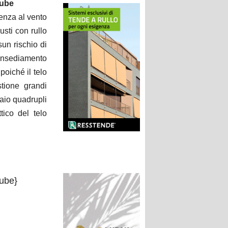
Tube
enza al vento
usti con rullo
un rischio di
o insediamento
poiché il telo
tione grandi
iaio quadrupli
tico del telo
ube}