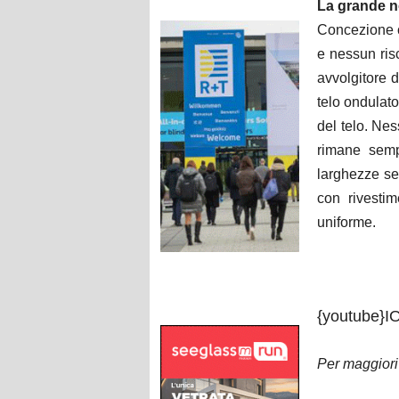
La grande n
Concezione c
e nessun risc
avvolgitore 
telo ondulato
del telo. Nes
rimane semp
larghezze sen
con rivestim
uniforme.
{youtube}
Per maggiori