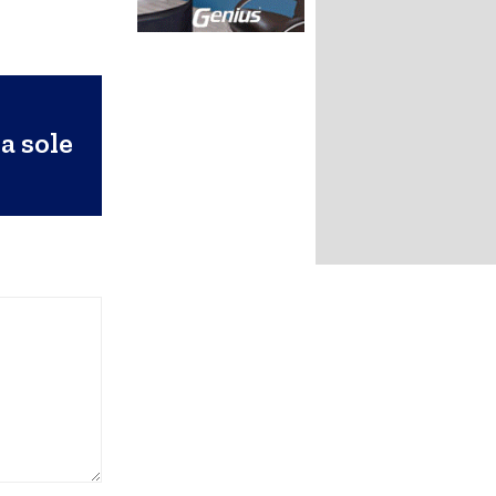
o
a sole