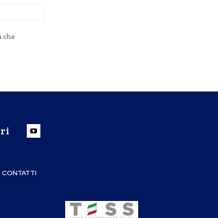
Sito
Web:
a che
ri
CONTATTI