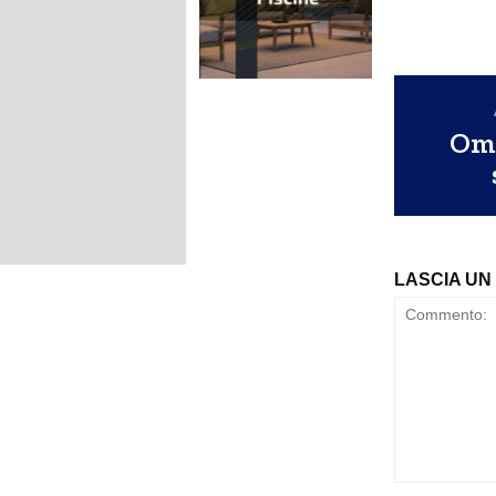
Omb
LASCIA U
Commento: