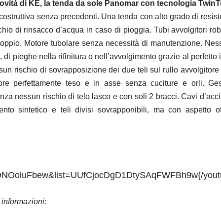
ovità di KE, la tenda da sole Panomar con tecnologia Twin
ostruttiva senza precedenti. Una tenda con alto grado di resist
hio di rinsacco d’acqua in caso di pioggia. Tubi avvolgitori rob
doppio. Motore tubolare senza necessità di manutenzione. Ness
, di pieghe nella rifinitura o nell’avvolgimento grazie al perfett
sun rischio di sovrapposizione dei due teli sul rullo avvolgitore 
re perfettamente teso e in asse senza cuciture e orli. Ges
za nessun rischio di telo lasco e con soli 2 bracci. Cavi d’acc
ento sintetico e teli divisi sovrapponibili, ma con aspetto ot
IONOoluFbew&list=UUfCjocDgD1DtySAqFWFBh9w{/yout
 informazioni: