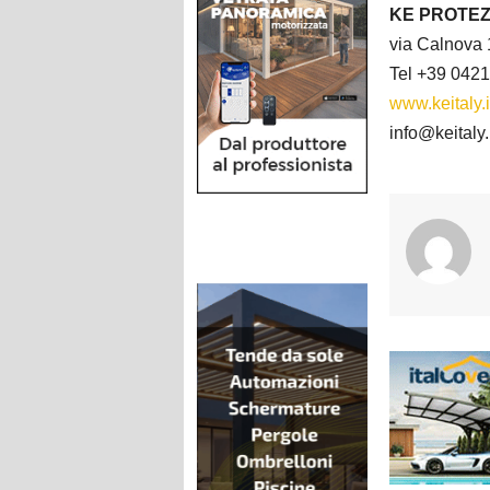
KE PROTEZ
via Calnova 
Tel +39 042
www.keitaly.i
info@keitaly.