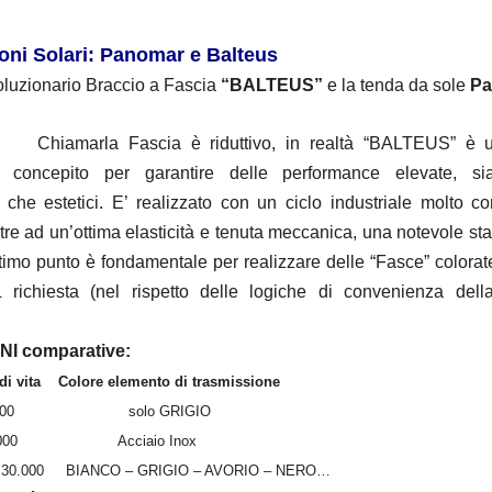
oni Solari: Panomar e Balteus
oluzionario Braccio a Fascia
“BALTEUS”
e la tenda da sole
Pa
Chiamarla Fascia è riduttivo, in realtà “BALTEUS” è 
e concepito per garantire delle performance elevate, si
i che estetici. E’ realizzato con un ciclo industriale molto 
tre ad un’ottima elasticità e tenuta meccanica, una notevole stab
timo punto è fondamentale per realizzare delle “Fasce” colorate
L richiesta (nel rispetto delle logiche di convenienza dell
I comparative:
 di vita Colore elemento di
trasmissione
7.000 solo GRIGIO
0.000 Acciaio Inox
e 30.000 BIANCO – GRIGIO – AVORIO – NERO…