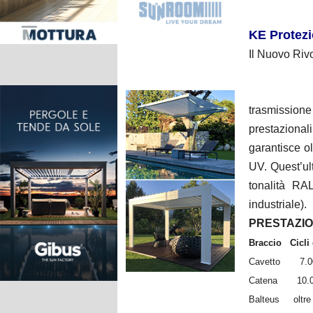
KE Protezi
Il Nuovo Riv
trasmission
prestazional
garantisce ol
UV. Quest’ul
tonalità RA
industriale).
PRESTAZION
Braccio Cicli
Cavetto 
Catena 1
Balteus oltr