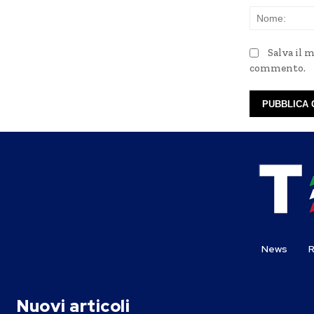
Salva il 
commento.
News
R
Nuovi articoli