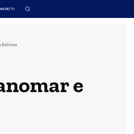
ONTATTI
e Balteus
Panomar e