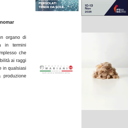
nomar
un organo di
a in termini
complesso che
ilità ai raggi
 in qualsiasi
a produzione