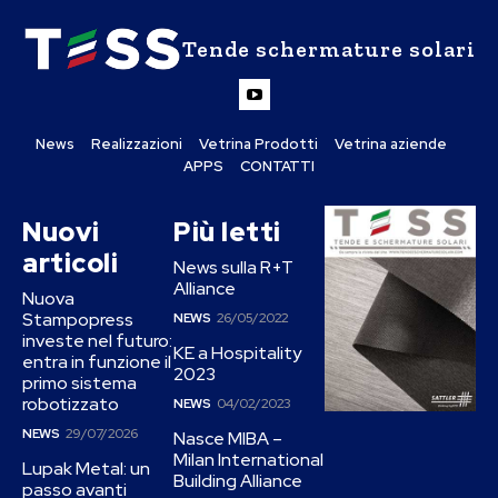
Tende schermature solari
News
Realizzazioni
Vetrina Prodotti
Vetrina aziende
APPS
CONTATTI
Nuovi
Più letti
articoli
News sulla R+T
Alliance
Nuova
Stampopress
NEWS
26/05/2022
investe nel futuro:
KE a Hospitality
entra in funzione il
2023
primo sistema
robotizzato
NEWS
04/02/2023
NEWS
29/07/2026
Nasce MIBA –
Milan International
Lupak Metal: un
Building Alliance
passo avanti