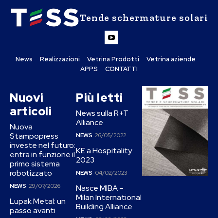
Tende schermature solari
News
Realizzazioni
Vetrina Prodotti
Vetrina aziende
APPS
CONTATTI
Nuovi
Più letti
articoli
News sulla R+T
Alliance
Nuova
Stampopress
NEWS
26/05/2022
investe nel futuro:
KE a Hospitality
entra in funzione il
2023
primo sistema
robotizzato
NEWS
04/02/2023
NEWS
29/07/2026
Nasce MIBA –
Milan International
Lupak Metal: un
Building Alliance
passo avanti