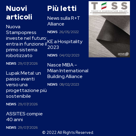
Nuovi
Più letti
articoli
News sulla R+T
Alliance
Nuova
Stampopress
NEWS
26/05/2022
investe nel futuro:
KE a Hospitality
entra in funzione il
2023
primo sistema
robotizzato
NEWS
04/02/2023
NEWS
29/07/2026
Nasce MIBA –
Milan International
Lupak Metal: un
Building Alliance
passo avanti
verso una
NEWS
08/02/2023
progettazione più
sostenibile
NEWS
29/07/2026
ASSITES compie
40 anni
NEWS
29/07/2026
© 2022 All Rights Reserved.