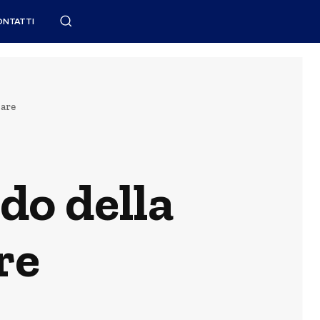
ONTATTI
lare
do della
re