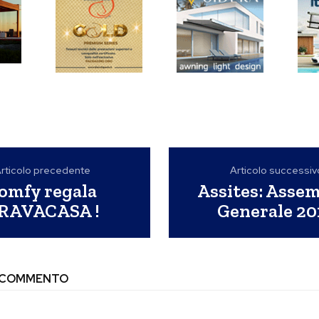
rticolo precedente
Articolo successiv
omfy regala
Assites: Asse
RAVACASA !
Generale 20
N COMMENTO