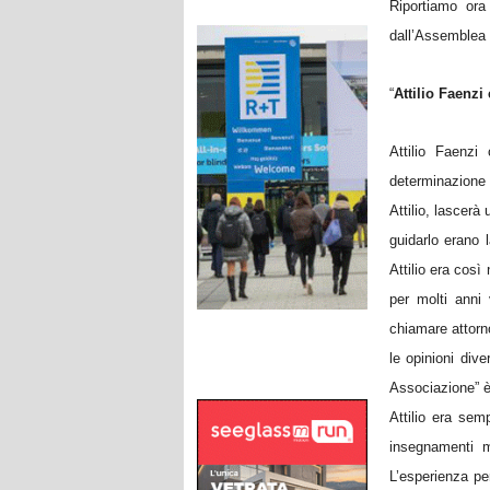
Riportiamo ora
dall’Assemblea 
“
Attilio Faenzi
Attilio Faenzi
determinazione 
Attilio, lascerà
guidarlo erano 
Attilio era così
per molti anni
chiamare attorno
le opinioni div
Associazione” è
Attilio era se
insegnamenti m
L’esperienza pe