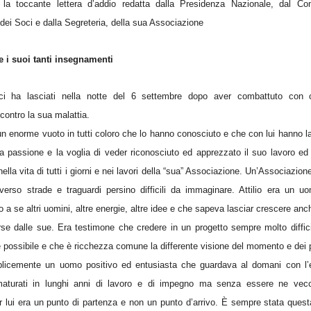
 la toccante lettera d’addio redatta dalla Presidenza Nazionale, dal Comi
dei Soci e dalla Segreteria, della sua Associazione
 e i suoi tanti insegnamenti
 ci ha lasciati nella notte del 6 settembre dopo aver combattuto con
contro la sua malattia.
 un enorme vuoto in tutti coloro che lo hanno conosciuto e che con lui hanno 
la passione e la voglia di veder riconosciuto ed apprezzato il suo lavoro ed
 nella vita di tutti i giorni e nei lavori della “sua” Associazione. Un’Associazio
 verso strade e traguardi persino difficili da immaginare. Attilio era un 
 a se altri uomini, altre energie, altre idee e che sapeva lasciar crescere anch
erse dalle sue. Era testimone che credere in un progetto sempre molto diffici
 possibile e che è ricchezza comune la differente visione del momento e dei 
mplicemente un uomo positivo ed entusiasta che guardava al domani con l’e
aturati in lunghi anni di lavoro e di impegno ma senza essere ne vec
r lui era un punto di partenza e non un punto d’arrivo. È sempre stata quest