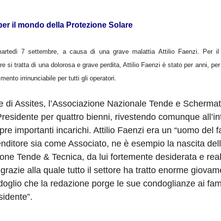
per il mondo della Protezione Solare
artedì 7 settembre, a causa di una grave malattia Attilio Faenzi. Per il
e si tratta di una dolorosa e grave perdita, Attilio Faenzi è stato per anni, per 
imento irrinunciabile per tutti gli operatori.
 di Assites, l’Associazione Nazionale Tende e Schermat
Presidente per quattro bienni, rivestendo comunque all’in
re importanti incarichi. Attilio Faenzi era un “uomo del f
ditore sia come Associato, ne è esempio la nascita del
one Tende & Tecnica, da lui fortemente desiderata e real
grazie alla quale tutto il settore ha tratto enorme giova
doglio che la redazione porge le sue condoglianze ai fami
sidente”.