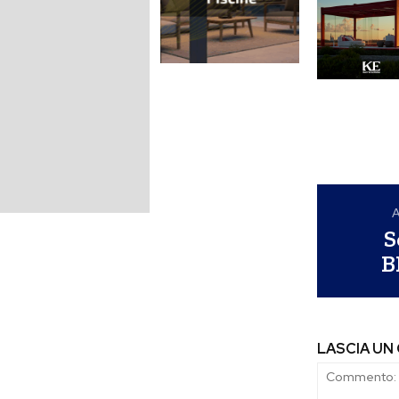
A
S
B
LASCIA U