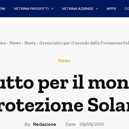
ONI
VETRINA PRODOTTI
VETRINA AZIENDE
APPS
C
me
News
News
Grave lutto per il mondo della Protezione So
News
utto per il mon
rotezione Sola
By:
Redazione
Date:
09/09/2010