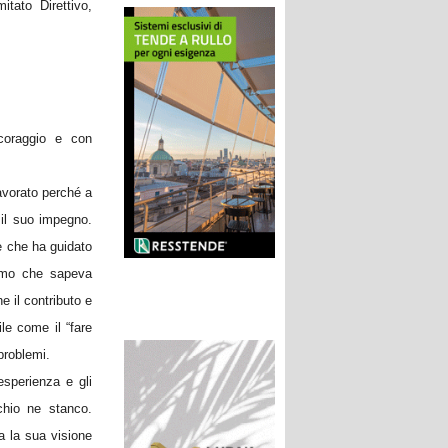
tato Direttivo,
 coraggio e con
lavorato perché a
 il suo impegno.
ne che ha guidato
uomo che sapeva
e il contributo e
le come il “fare
problemi.
sperienza e gli
chio ne stanco.
a la sua visione