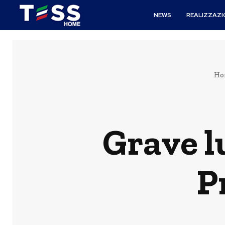
NEWS
REALIZZAZI
Ho
Grave l
P