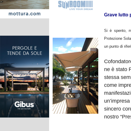
Grave lutto 
Si è spento, m
Protezione Solar
un punto di rifer
Cofondatore
ne è stato 
stessa semp
come impren
manifestazi
un’impresa 
sincero cor
nostro “Pre