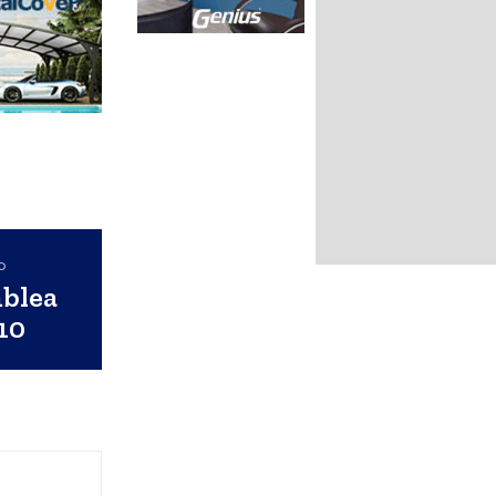
o
mblea
10