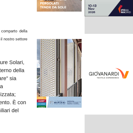
 comparto della
il nostro settore
ure Solari,
terno della
are” sia
la
izzata;
mento. È con
liari del