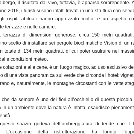
’albergo, il risultato dal vivo, tuttavia, è apparso sorprendente. A
e 2018, i turisti si sono infatti trovati in una struttura con servi
 gli ospiti abituali hanno apprezzato molto, e un aspetto 
le terrazze e nelle camere.
a terrazza di dimensioni generose, circa 150 metri quadrati, 
nno scelto di installare sei pergole bioclimatiche Vision di un ra
un totale di 134 metri quadrati, di cui poter usufruire nel mass
dalle condizioni meteo.
e colazioni e alle cene, è un luogo magico, ad uso esclusivo deg
 di una vista panoramica sul verde che circonda l’hotel: vigneti, 
rano e, naturalmente, le montagne circostanti con le vette stagl
 che da sempre è uno dei fiori all’occhiello di questa piccola s
 in un ambiente dove la natura è intatta, esaudisce pienamente
enità.
 questo spazio godeva dell’ombreggiatura di tende che il
. L’occasione della ristrutturazione ha fornito l’opp