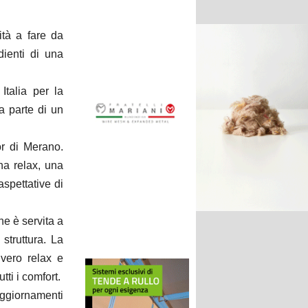
ità a fare da
dienti di una
Italia per la
a parte di un
or di Merano.
na relax, una
spettative di
he è servita a
struttura. La
 vero relax e
utti i comfort.
aggiornamenti