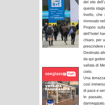
del sito dell
questa stagion
livello, che
rinnovato nel
Proprio sull
dell’hotel ha
chiaro, per 
prescindere 
Destinato all
da qui godono
vallata di Me
cielo.
Una terrazza
così immersa
di pace e ser
In passato,
danneggiato