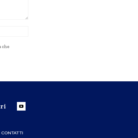
Sito
Web:
a che
ri
CONTATTI