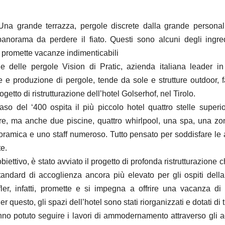
Una grande terrazza, pergole discrete dalla grande personal
anorama da perdere il fiato. Questi sono alcuni degli ingre
e promette vacanze indimenticabili
one delle pergole Vision di Pratic, azienda italiana leader in 
e e produzione di pergole, tende da sole e strutture outdoor, f
getto di ristrutturazione dell’hotel Golserhof, nel Tirolo.
so del ‘400 ospita il più piccolo hotel quattro stelle superi
e, ma anche due piscine, quattro whirlpool, una spa, una zo
oramica e uno staff numeroso. Tutto pensato per soddisfare le a
e.
iettivo, è stato avviato il progetto di profonda ristrutturazione c
standard di accoglienza ancora più elevato per gli ospiti della 
fler, infatti, promette e si impegna a offrire una vacanza di
Per questo, gli spazi dell’hotel sono stati riorganizzati e dotati di t
anno potuto seguire i lavori di ammodernamento attraverso gli 