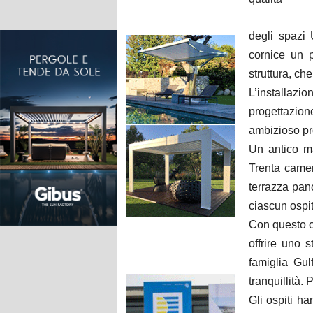
degli spazi 
cornice un p
struttura, ch
L’installazi
progettazion
ambizioso pro
Un antico ma
Trenta camer
terrazza pan
ciascun ospit
Con questo ob
offrire uno 
famiglia Gul
tranquillità. 
Gli ospiti h