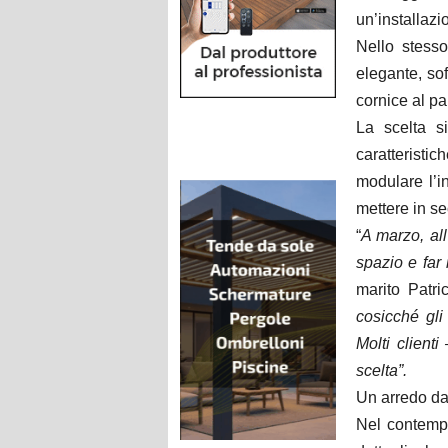
un’installazi
Nello stesso
elegante, sof
cornice al p
La scelta s
caratteristic
modulare l’i
mettere in se
“
A marzo, all
spazio e far 
marito Patri
cosicché gli
Molti clienti
scelta”.
Un arredo dal
Nel contemp