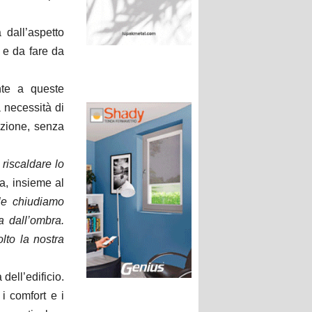
 dall’aspetto
i e da fare da
nte a queste
a necessità di
azione, senza
 riscaldare lo
ia, insieme al
 le chiudiamo
a dall’ombra.
to la nostra
dell’edificio.
i i comfort e i