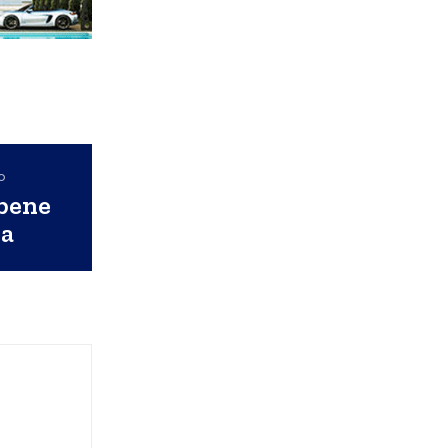
o
 bene
ia