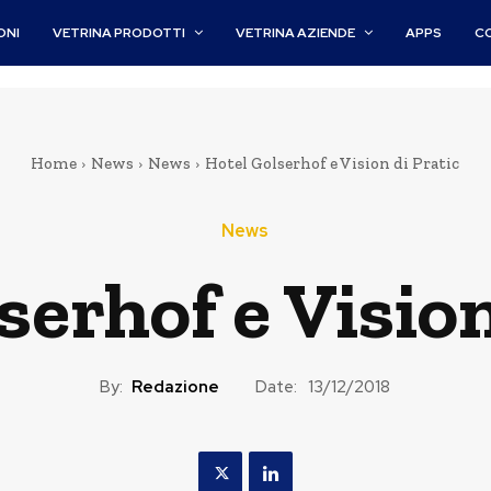
ONI
VETRINA PRODOTTI
VETRINA AZIENDE
APPS
C
Home
News
News
Hotel Golserhof e Vision di Pratic
News
serhof e Vision
By:
Redazione
Date:
13/12/2018