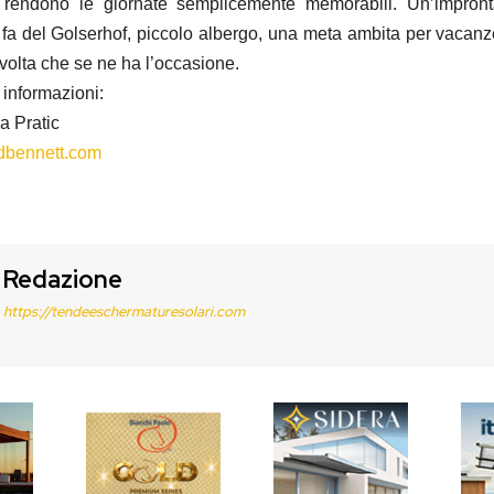
e rendono le giornate semplicemente memorabili. Un’impronta
fa del Golserhof, piccolo albergo, una meta ambita per vacanz
 volta che se ne ha l’occasione.
 informazioni:
a Pratic
dbennett.com
Redazione
https://tendeeschermaturesolari.com