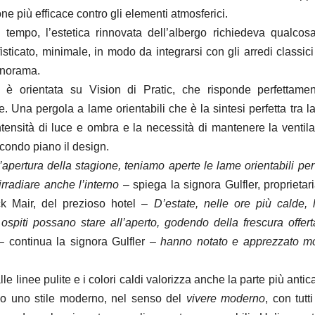
one più efficace contro gli elementi atmosferici.
 tempo, l’estetica rinnovata dell’albergo richiedeva qualcosa
isticato, minimale, in modo da integrarsi con gli arredi classic
anorama.
i è orientata su Vision di Pratic, che risponde perfettame
he. Una pergola a lame orientabili che è la sintesi perfetta tra l
ntensità di luce e ombra e la necessità di mantenere la ventil
condo piano il design.
’apertura della stagione, teniamo aperte le lame orientabili per
irradiare anche l’interno
– spiega la signora Gulfler, proprietar
ck Mair, del prezioso hotel –
D’estate, nelle ore più calde,
 ospiti possano stare all’aperto, godendo della frescura offert
 –
continua la signora Gulfler
– hanno notato e apprezzato mol
le linee pulite e i colori caldi valorizza anche la parte più antica 
o uno stile moderno, nel senso del
vivere moderno
, con tutt