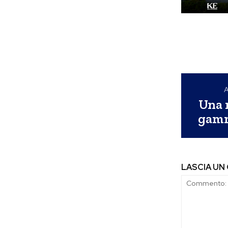
A
Una 
gamm
LASCIA U