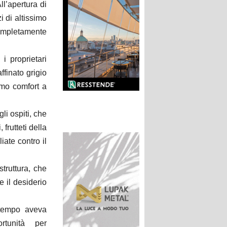
ll’apertura di
zi di altissimo
completamente
i proprietari
ffinato grigio
imo comfort a
li ospiti, che
frutteti della
iate contro il
truttura, che
 il desiderio
 tempo aveva
ortunità per