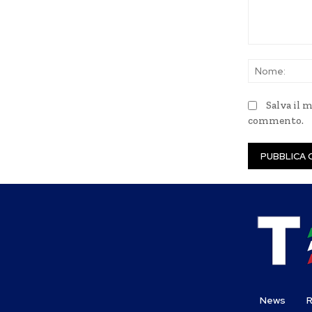
Commento:
Salva il 
commento.
News
R