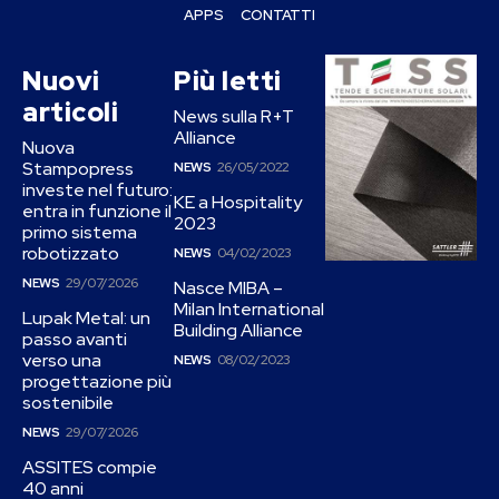
APPS
CONTATTI
Nuovi
Più letti
articoli
News sulla R+T
Alliance
Nuova
Stampopress
NEWS
26/05/2022
investe nel futuro:
KE a Hospitality
entra in funzione il
2023
primo sistema
robotizzato
NEWS
04/02/2023
NEWS
29/07/2026
Nasce MIBA –
Milan International
Lupak Metal: un
Building Alliance
passo avanti
verso una
NEWS
08/02/2023
progettazione più
sostenibile
NEWS
29/07/2026
ASSITES compie
40 anni