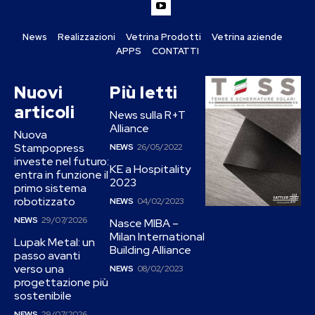
News
Realizzazioni
Vetrina Prodotti
Vetrina aziende
APPS
CONTATTI
Nuovi
Più letti
articoli
News sulla R+T
Alliance
Nuova
Stampopress
NEWS
26/05/2022
investe nel futuro:
KE a Hospitality
entra in funzione il
2023
primo sistema
robotizzato
NEWS
04/02/2023
NEWS
29/07/2026
Nasce MIBA –
Milan International
Lupak Metal: un
Building Alliance
passo avanti
verso una
NEWS
08/02/2023
progettazione più
sostenibile
NEWS
29/07/2026