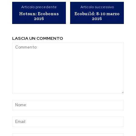
Articolo precedente
Articolo successivo
Hotsun: Ecobonus
Ecobuild: 8-10 marzo
2016
2016
LASCIA UN COMMENTO
Commento:
Nom
Emai
Sito