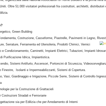
 Uniti. Oltre 51.000 visitatori professionali fra costruttori, architetti, distributori
ilizia.
e?
rgetico, Green Building
 Fondamenta, Costruzione, Casseforme, Piastrelle, Pavimenti in Legno, Rivesti
ture,
Serrature, Ferramenta ed Utensileria, Prodotti Chimici, Vernici
 e Condizionamento, Caminetti, Impianti Elettrici, Tubazioni, Impianti Idrosan
i Purificazione Idrica, Impiantistica.
cendio, Sistemi Antifurto, Ascensori, Portoncini di Sicurezza, Videosorveglian
 e Finestre, Isolanti e Impermeabilizzanti, Sistemi di Copertura.
o, Vasi, Giardinaggio e Irrigazione, Piccole Serre, Sistemi di Controllo Ingres
ia
ologie per la Costruzione di Grattacieli
 Costruzioni Stradali e Ferroviarie
gettazione sia per Edilizia che per Arredamento di Interni