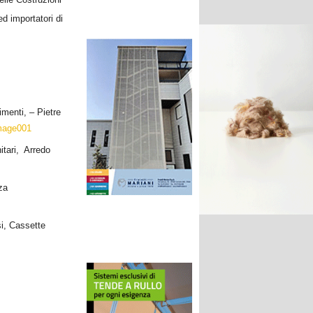
 ed importatori di
menti, – Pietre
itari, Arredo
za
si, Cassette