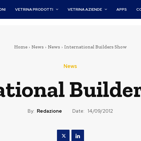
ONI
VETRINA PRODOTTI
VETRINA AZIENDE
APPS
C
Home
News
News
International Builders Show
News
ational Builde
By:
Redazione
Date:
14/09/2012