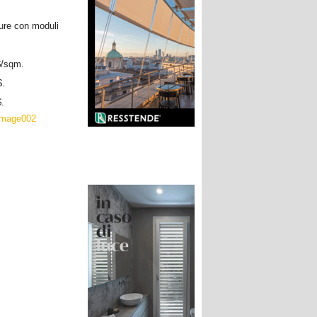
pure con moduli
/sqm.
$.
.