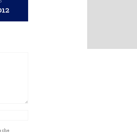
o
012
Sito
Web:
a che