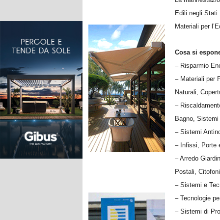
Edili negli Stati
Materiali per l’Ed
Cosa si espon
– Risparmio Ene
– Materiali per
Naturali, Coper
– Riscaldamento
Bagno, Sistemi d
– Sistemi Antin
– Infissi, Porte
– Arredo Giardin
Postali, Citofon
– Sistemi e Tecn
– Tecnologie per
– Sistemi di Pro