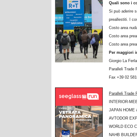
Quali sono i c
Si può aderire s
preallestiti. I c
Costo area n
Costo area pre
Costo area prea
Per maggiori i
Giorgio La Ferla
Paralleli Trade
Fax +39 02 581
Paralleli Trade 
INTERIOR-MEBE
JAPAN HOME &
AVTODOR EXPO 
WORLD ECO CON
NAHB BUILDER