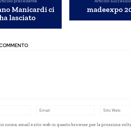
rticolo precedente
Articolo successiv
ano Manicardi ci
madeexpo 2
ha lasciato
N COMMENTO
Nome:
Email:
mio nome, email e sito web in questo browser per la prossima volt