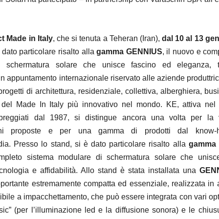
t Made in Italy
, che si tenuta a Teheran (Iran),
dal 10 al 13 ge
 dato particolare risalto alla
gamma GENNIUS
, il nuovo e com
i schermatura solare che unisce fascino ed eleganza, t
n appuntamento internazionale riservato alle aziende produttrici
progetti di architettura, residenziale, collettiva, alberghiera, bus
 del Made In Italy più innovativo nel mondo.
KE, attiva nel
mbreggiati dal 1987, si distingue ancora una volta per la v
ioni proposte e per una gamma di prodotti dal know
dia.
Presso lo stand, si è dato particolare risalto alla
gamma
pleto sistema modulare di schermatura solare che unisc
nologia e affidabilità. Al
lo stand è stata installata una
GENN
toportante estremamente compatta ed essenziale, realizzata in 
dibile a impacchettamento, che può essere integrata con vari opt
sic” (per l’illuminazione led e la diffusione sonora) e le chiusu