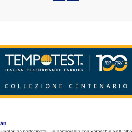
ran
i Solari
ha partecipato – in partnership con Varaschin SpA all’