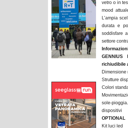
vetro o in te
mood attuale
L’ampia scelt
durata e po
soddisfare a
settore contr
Informazioni
GENNIUS I1
richiudibil
Dimensione m
Strutture dis
Colori standar
Movimentazio
sole-pioggia.
dispositivi
OPTIONAL
Kit luci led