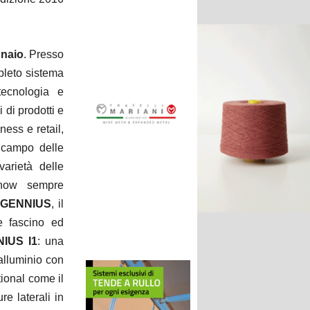
nnaio
. Presso
pleto sistema
ecnologia e
 di prodotti e
iness e retail,
 campo delle
arietà delle
-how sempre
 GENNIUS
, il
e fascino ed
IUS I1
: una
alluminio con
ional come il
re laterali in