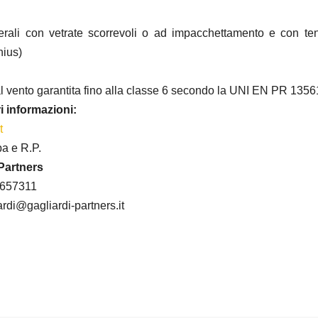
erali con vetrate scorrevoli o ad impacchettamento e con t
nius)
l vento garantita fino alla classe 6 secondo la UNI EN PR 1356
i informazioni:
t
pa e R.P.
Partners
9 657311
ardi@gagliardi-partners.it