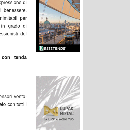
spressione di
di benessere.
nimitabili per
 in grado di
ssionisti del
o con tenda
ensori vento-
lo con tutti i