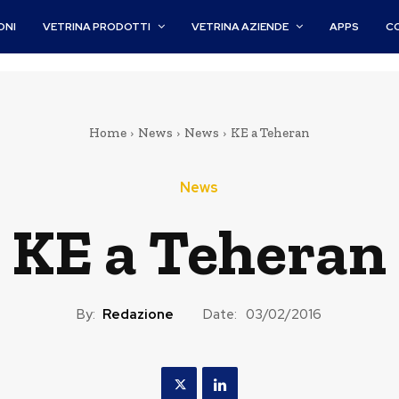
ONI
VETRINA PRODOTTI
VETRINA AZIENDE
APPS
C
Home
News
News
KE a Teheran
News
KE a Teheran
By:
Redazione
Date:
03/02/2016