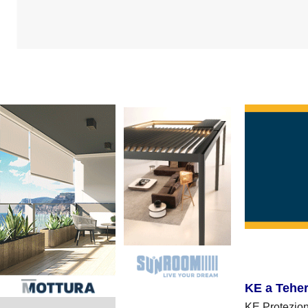
KE a Tehe
KE Protezion