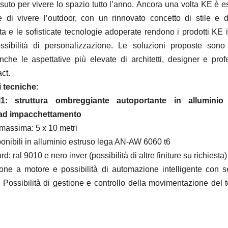
ssuto per vivere lo spazio tutto l’anno.
Ancora una volta KE è e
 di vivere l’outdoor, con un rinnovato concetto di stile e 
a e le sofisticate tecnologie adoperate rendono i prodotti KE i
ssibilità di personalizzazione. Le soluzioni proposte sono
nche le aspettative più elevate di architetti, designer e profe
act.
 tecniche:
: struttura ombreggiante autoportante in allumini
e ad impacchettamento
assima: 5 x 10 metri
ponibili in alluminio estruso lega AN-AW 6060 t6
d: ral 9010 e nero inver (possibilità di altre finiture su richiesta)
ne a motore e possibilità di automazione intelligente con s
 Possibilità di gestione e controllo della movimentazione del te