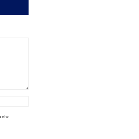
Sito
Web:
a che