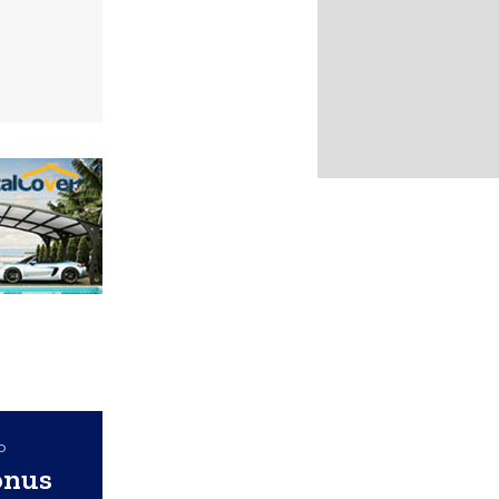
o
onus