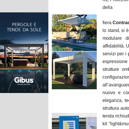
della
fiera
Contrac
lo stand, si è
modulare d
affidabilità.
U
servizi per i 
espressione
strutture o
configuraz
all’avanguar
nuovo e com
eleganza, tec
struttura au
tenda richiu
kit “light&mu