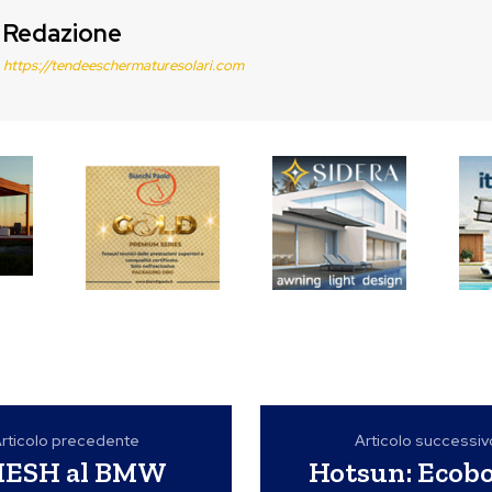
Redazione
https://tendeeschermaturesolari.com
rticolo precedente
Articolo successiv
MESH al BMW
Hotsun: Ecob