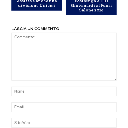
Assites è anche una
EosDesign e F.lli
divisione Unicmi
Giovanardi al Fuori
Salone 2014
LASCIA UN COMMENTO
Commento:
Nom
Emai
Sito
Web