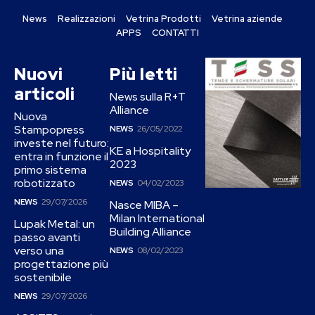
News
Realizzazioni
Vetrina Prodotti
Vetrina aziende
APPS
CONTATTI
Nuovi
Più letti
articoli
News sulla R+T
Alliance
Nuova
Stampopress
NEWS
26/05/2022
investe nel futuro:
KE a Hospitality
entra in funzione il
2023
primo sistema
robotizzato
NEWS
04/02/2023
NEWS
29/07/2026
Nasce MIBA –
Milan International
Lupak Metal: un
Building Alliance
passo avanti
verso una
NEWS
08/02/2023
progettazione più
sostenibile
NEWS
29/07/2026